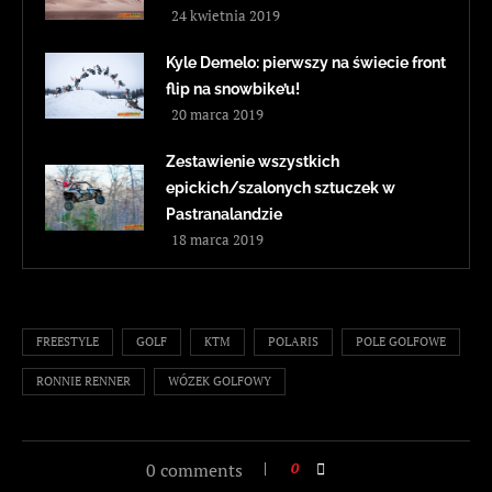
24 kwietnia 2019
Kyle Demelo: pierwszy na świecie front
flip na snowbike’u!
20 marca 2019
Zestawienie wszystkich
epickich/szalonych sztuczek w
Pastranalandzie
18 marca 2019
FREESTYLE
GOLF
KTM
POLARIS
POLE GOLFOWE
RONNIE RENNER
WÓZEK GOLFOWY
0 comments
0