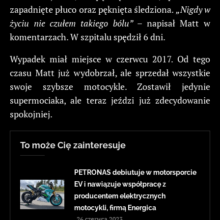
zapadnięte płuco oraz pęknięta śledziona.
„Nigdy w
życiu nie czułem takiego bólu”
– napisał Matt w
komentarzach. W szpitalu spędził 6 dni.
Wypadek miał miejsce w czerwcu 2017. Od tego
czasu Matt już wydobrzał, ale sprzedał wszystkie
swoje szybsze motocykle. Zostawił jedynie
supermociaka, ale teraz jeździ już zdecydowanie
spokojniej.
To może Cię zainteresuje
PETRONAS debiutuje w motorsporcie
EV i nawiązuje współpracę z
producentem elektrycznych
motocykli, firmą Energica
26 czerwca 2023