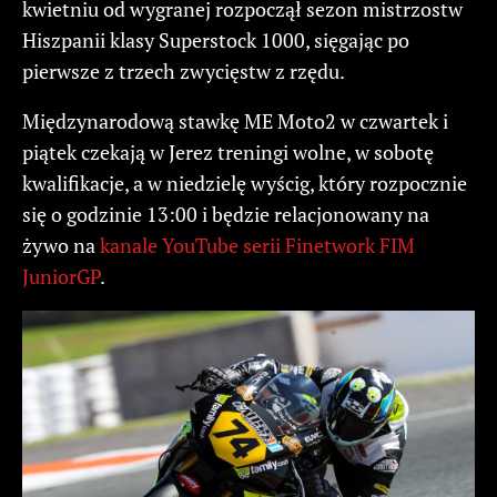
kwietniu od wygranej rozpoczął sezon mistrzostw
Hiszpanii klasy Superstock 1000, sięgając po
pierwsze z trzech zwycięstw z rzędu.
Międzynarodową stawkę ME Moto2 w czwartek i
piątek czekają w Jerez treningi wolne, w sobotę
kwalifikacje, a w niedzielę wyścig, który rozpocznie
się o godzinie 13:00 i będzie relacjonowany na
żywo na
kanale YouTube serii Finetwork FIM
JuniorGP
.