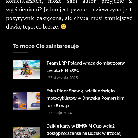
komentarzach, może sam autor przyjdzie z
wyjśnieniami? Jedno jest pewne – dziewczyna jest
pozytywnie zakręcona, ale chyba musi zmniejszyć
dawkę tego, co bierze.
To może Cię zainteresuje
Team LRP Poland wraca do mistrzostw
świata FIM EWC
27 stycznia 2025
Eska Rider Show 4: wielkie święto
motocyklistów w Drawsku Pomorskim
już 18 maja
17 maja 2024
Dzikie karty w BMW M Cup wciąż
dostępne: szansa na udział w trzeciej