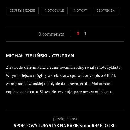
CZUPRYN JEDZIE
MOTOCYKLE
MOTORY
SZOWINIZM
0 comments
0
MICHAŁ ZIELIŃSKI - CZUPRYN
Z zawodu dziennikarz, z zamiłowania żądny świata motocyklista.
W tym miejscu mógłby wkleić stary, sprawdzony opis o AK-74,
wampirach i włoskiej mafii, ale dał słowo, że dla Motormanii
napisze coś ekstra. Słowa dotrzymuje, parę razy w miesiącu.
previous post
SPORTOWY TURYSTYK NA BAZIE S1000RR? PLOTKI…