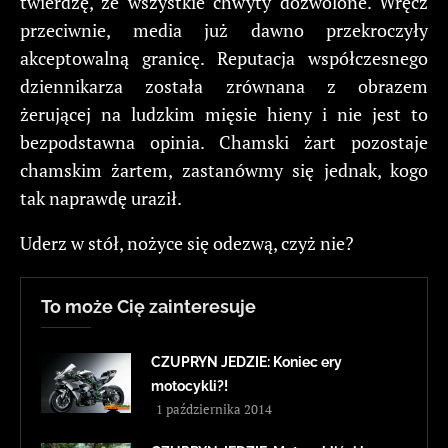
twierdzę, że wszystkie chwyty dozwolone. Wręcz
przeciwnie, media już dawno przekroczyły
akceptowalną granicę. Reputacja współczesnego
dziennikarza została zrównana z obrazem
żerującej na ludzkim mięsie hieny i nie jest to
bezpodstawna opinia. Chamski żart pozostaje
chamskim żartem, zastanówmy się jednak, kogo
tak naprawdę uraził.
Uderz w stół, nożyce się odezwą, czyż nie?
To może Cię zainteresuje
CZUPRYN JEDZIE: Koniec ery
motocykli?!
1 października 2014