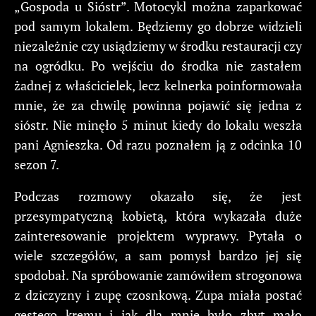
„Gospoda u Sióstr”. Motocykl można zaparkować
pod samym lokalem. Będziemy go dobrze widzieli
niezależnie czy usiądziemy w środku restauracji czy
na ogródku. Po wejściu do środka nie zastałem
żadnej z właścicielek, lecz kelnerka poinformowała
mnie, że za chwilę powinna pojawić się jedna z
sióstr. Nie minęło 5 minut kiedy do lokalu weszła
pani Agnieszka. Od razu poznałem ją z odcinka 10
sezon 7.
Podczas rozmowy okazało się, że jest
przesympatyczną kobietą, która wykazała duże
zainteresowanie projektem wyprawy. Pytała o
wiele szczegółów, a sam pomysł bardzo jej się
spodobał. Na spróbowanie zamówiłem strogonowa
z dziczyzny i zupę czosnkową. Zupa miała postać
gęstego kremu i jak dla mnie było zbyt mało