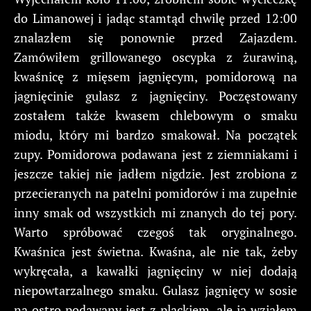
do Limanowej i jadąc stamtąd chwilę przed 12:00
znalazłem się ponownie przed Zajazdem.
Zamówiłem grillowanego oscypka z żurawiną,
kwaśnicę z mięsem jagnięcym, pomidorową na
jagnięcinie gulasz z jagnięciny. Poczęstowany
zostałem także kwasem chlebowym o smaku
miodu, który mi bardzo smakował. Na początek
zupy. Pomidorowa podawana jest z ziemniakami i
jeszcze takiej nie jadłem nigdzie. Jest zrobiona z
przecieranych na patelni pomidorów i ma zupełnie
inny smak od wszystkich mi znanych do tej pory.
Warto spróbować czegoś tak oryginalnego.
Kwaśnica jest świetna. Kwaśna, ale nie tak, żeby
wykręcała, a kawałki jagnięciny w niej dodają
niepowtarzalnego smaku. Gulasz jagnięcy w sosie
na ostro podawany jest z plackiem, ale ja wziąłem