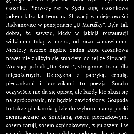
czosnku. Pierwszy raz w życiu zupę czosnkową
jadłem kilka lat temu na Słowacji w miejscowości
Radvanovice w pensjonacie „U Marušky”. Była tak
dobra, że zawsze, kiedy w jakiejś restauracji
widziałem taką w menu, od razu zamawiałem.
Niestety jeszcze nigdzie żadna zupa czosnkowa
nawet nie zbliżyła się smakiem do tej ze Słowacji.
Wracając jednak „Do Sióstr”, strogonow to raj dla
mięsożernych. Dziczyzna z papryką, cebulą,
pieczarkami i borowikami to poezja. Smaku
oczywiście nie da się opisać, ale każdy kto skusi się
na spróbowanie, nie będzie zawiedziony. Gospoda
to także plackarnia gdzie do wyboru mamy placki
ziemniaczane ze śmietaną, sosem pieczarkowym,
sosem ratuji, sosem szpinakowym, z gulaszem i w
sosie bolognese. Ja nie dałem rady już skosztować,