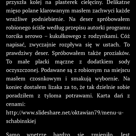
przyszła kolej na plasterek cielęciny. Delikatne
mięso polane klarowanym masłem zachwyci każde
wrażliwe podniebienie. Na deser spróbowałem
robionego ściśle według przepisu autorki programu
torcika serowo – kukułkowego z rodzynkami. Cóż
napisać, zwyczajnie rozpływa się w ustach. To
prawdziwy deser. Spróbowałem także proziaków.
To małe placki mączne z dodatkiem sody
oczyszczonej. Podawane są z robionym na miejscu
masłem czosnkowym i smakują wybornie. Na
koniec dostałem lizaka za to, że tak dzielnie sobie
poradziłem z tyloma potrawami. Karta dań z
cenami:
http://www.slideshare.net/oktawian79/menu-u-
schabinskiej
Samo wnętrze bardzo się zmieniło. Jest