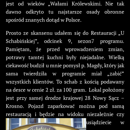
jest od wieków „Wałami Królewskimi. Nie tak
dawno odkryto tu najstarsze osady obronne
spośród znanych dotąd w Polsce.
Prosto ze skansenu udałem się do Restauracji „U
Schabińskiej”, odcinek 9, sezon7 programu.
Pamiętam, że przed wprowadzeniem zmian,
potrawy tamtej kuchni były niejadalne. Wielką
ciekawość budził u mnie pomysł p. Magdy, który jak
sama twierdziła w programie miał „zabić”
wszystkich klientów. To schab z kością podawany
na desce w cenie 2 zł. za 100 gram. Lokal położony
jest przy samej drodze krajowej 28 Nowy Sącz –
Krosno. Pojazd zaparkować można pod samą
restauracją i będzie na widoku niezależnie czy
usiądziecie w