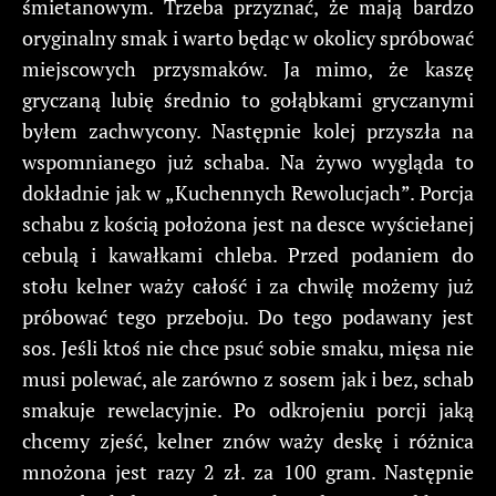
śmietanowym. Trzeba przyznać, że mają bardzo
oryginalny smak i warto będąc w okolicy spróbować
miejscowych przysmaków. Ja mimo, że kaszę
gryczaną lubię średnio to gołąbkami gryczanymi
byłem zachwycony. Następnie kolej przyszła na
wspomnianego już schaba. Na żywo wygląda to
dokładnie jak w „Kuchennych Rewolucjach”. Porcja
schabu z kością położona jest na desce wyściełanej
cebulą i kawałkami chleba. Przed podaniem do
stołu kelner waży całość i za chwilę możemy już
próbować tego przeboju. Do tego podawany jest
sos. Jeśli ktoś nie chce psuć sobie smaku, mięsa nie
musi polewać, ale zarówno z sosem jak i bez, schab
smakuje rewelacyjnie. Po odkrojeniu porcji jaką
chcemy zjeść, kelner znów waży deskę i różnica
mnożona jest razy 2 zł. za 100 gram. Następnie