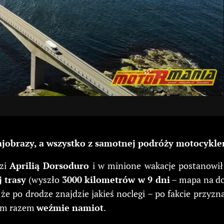
ajobrazy, a wszystko z samotnej podróży motocykle
dzi
Aprilią Dorsoduro
i w minione wakacje postanowił
 trasy
(wyszło
3000 kilometrów w 9 dni
– mapa na dol
że po drodze znajdzie jakieś noclegi – po fakcie przyzn
nym razem
weźmie namiot
.