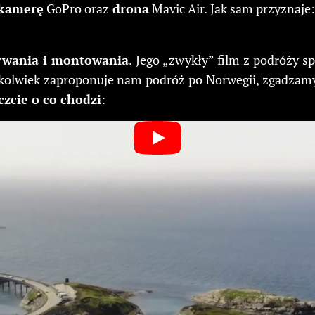
kamerę
GoPro oraz
drona
Mavic Air. Jak sam przyznaje
rywania i montowania
. Jego „zwykły” film z podróży 
iedykolwiek zaproponuje nam podróż po Norwegii, zgadzam
czcie o co chodzi
: