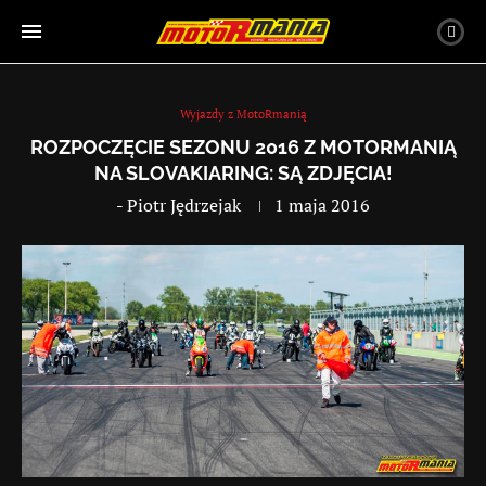
Wyjazdy z MotoRmanią
ROZPOCZĘCIE SEZONU 2016 Z MOTORMANIĄ
NA SLOVAKIARING: SĄ ZDJĘCIA!
-
Piotr Jędrzejak
1 maja 2016