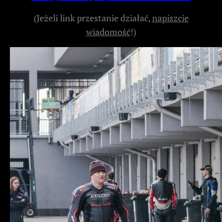
(Jeżeli link przestanie działać,
napiszcie
wiadomość
!)