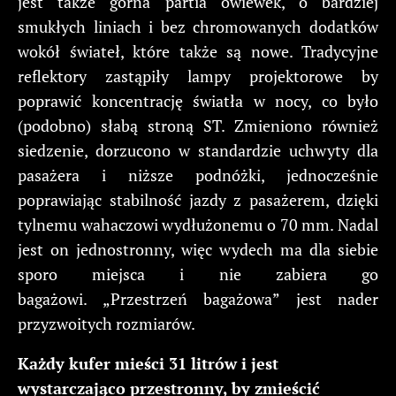
jest także górna partia owiewek, o bardziej
smukłych liniach i bez chromowanych dodatków
wokół świateł, które także są nowe. Tradycyjne
reflektory zastąpiły lampy projektorowe by
poprawić koncentrację światła w nocy, co było
(podobno) słabą stroną ST. Zmieniono również
siedzenie, dorzucono w standardzie uchwyty dla
pasażera i niższe podnóżki, jednocześnie
poprawiając stabilność jazdy z pasażerem, dzięki
tylnemu wahaczowi wydłużonemu o 70 mm. Nadal
jest on jednostronny, więc wydech ma dla siebie
sporo miejsca i nie zabiera go
bagażowi.
„Przestrzeń bagażowa” jest nader
przyzwoitych rozmiarów.
Każdy kufer mieści 31 litrów i jest
wystarczająco przestronny, by zmieścić