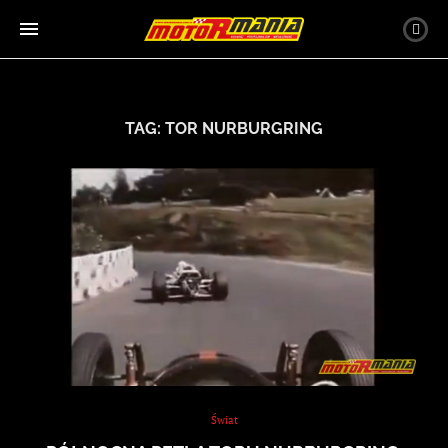
TAG:
TOR NURBURGRING
Świat