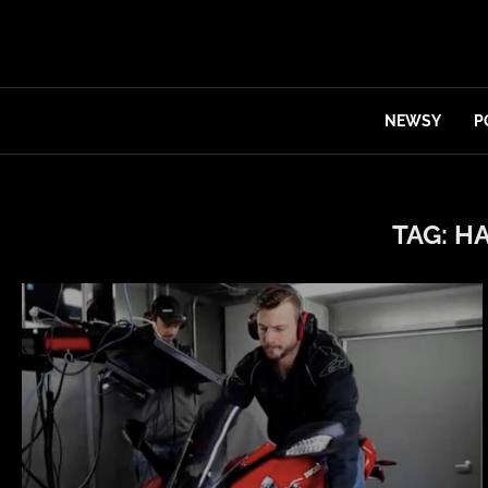
NEWSY
P
TAG:
H