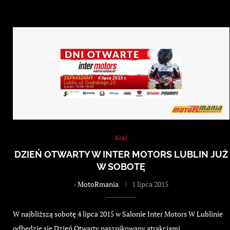
Kraj
DZIEŃ OTWARTY W INTER MOTORS LUBLIN JUŻ
W SOBOTĘ
-
MotoRmania
1 lipca 2015
W najbliższą sobotę 4 lipca 2015 w Salonie Inter Motors W Lublinie
odbędzie się Dzień Otwarty naszpikowany atrakcjami.