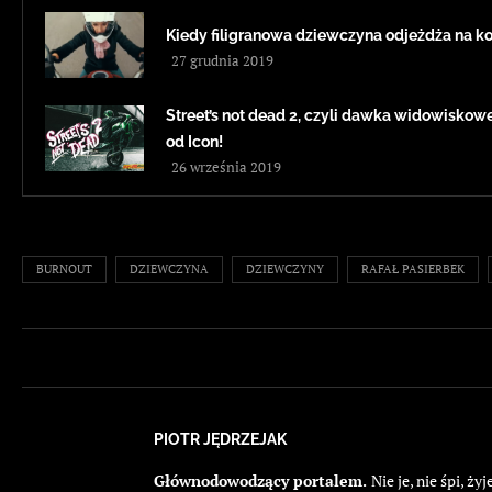
Kiedy filigranowa dziewczyna odjeżdża na k
27 grudnia 2019
Street’s not dead 2, czyli dawka widowiskowe
od Icon!
26 września 2019
BURNOUT
DZIEWCZYNA
DZIEWCZYNY
RAFAŁ PASIERBEK
PIOTR JĘDRZEJAK
Głównodowodzący portalem.
Nie je, nie śpi, 