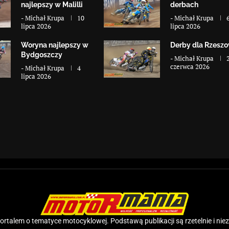
najlepszy w Malilli
derbach
-
Michał Krupa
10
-
Michał Krupa
lipca 2026
lipca 2026
Woryna najlepszy w
Derby dla Rzesz
Bydgoszczy
-
Michał Krupa
czerwca 2026
-
Michał Krupa
4
lipca 2026
rtalem o tematyce motocyklowej. Podstawą publikacji są rzetelnie i nie