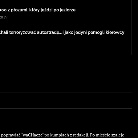
0 z płozami, który jeździ po jeziorze
2019
hali terroryzować autostradę… i jako jedyni pomogli kierowcy
9
ę poprawiać "waCHacze" po kumplach z redakcji. Po mieście szaleje