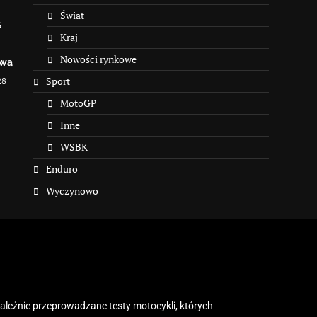
Świat
6
Kraj
Nowości rynkowe
owa
28
Sport
MotoGP
Inne
WSBK
Enduro
Wyczynowo
zależnie przeprowadzane testy motocykli, których