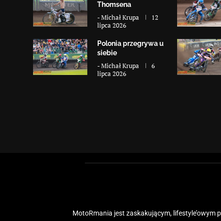
Thomsena
-
Michał Krupa
12
lipca 2026
Polonia przegrywa u
siebie
-
Michał Krupa
6
lipca 2026
MotoRmania jest zaskakującym, lifestyle’owym po