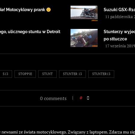
ole! Motocyklowy prank
Suzuki GSX-R100
11 października 
go, ulicznego stuntu w Detroit
Stunterzy wyjec
po stłuczce
17 września 201
S13
STOPPIE
STUNT
STUNTER 13
STUNTER13
0 comments
0
żyje newsami ze świata motocyklowego. Związany z laptopem. Zdarza mu si