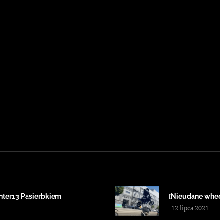
unter13 Pasierbkiem
[Nieudane whee
12 lipca 2021