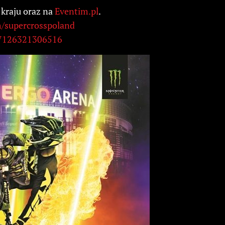
 kraju oraz na
Eventim.pl
.
/supercrosspoland
87126321306516