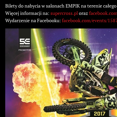
Bilety do nabycia w salonach EMPIK na terenie całego
Więcej informacji na:
supercross.pl
oraz
facebook.com
Wydarzenie na Facebooku:
facebook.com/events/15