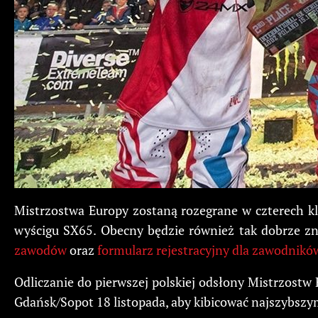
Mistrzostwa Europy zostaną rozegrane w czterech k
wyścigu SX65. Obecny będzie również tak dobrze z
zawodów
oraz
formularz rejestracyjny dla zawodnikó
Odliczanie do pierwszej polskiej odsłony Mistrzostw
Gdańsk/Sopot 18 listopada, aby kibicować najszybszy