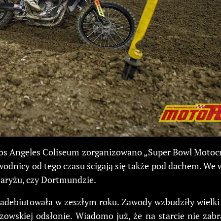
w Los Angeles Coliseum zorganizowano „Super Bowl Motoc
awodnicy od tego czasu ścigają się także pod dachem. We
Paryżu, czy Dortmundzie.
 zadebiutowała w zeszłym roku. Zawody wzbudziły wielki
zowskiej odsłonie. Wiadomo już, że na starcie nie zab