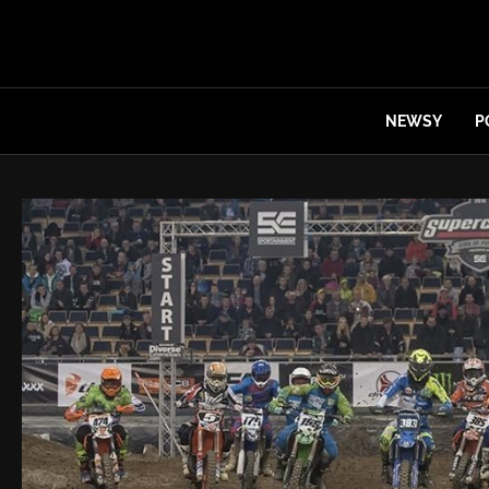
NEWSY
P