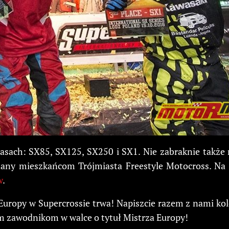
lasach: SX85, SX125, SX250 i SX1. Nie zabraknie także
nany mieszkańcom Trójmiasta Freestyle Motocross. Na
w
.
 Europy w Supercrossie trwa! Napiszcie razem z nami kol
m zawodnikom w walce o tytuł Mistrza Europy!