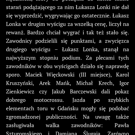
starań podążającego za nim Łukasza Lonki nie dał
się wyprzedzić, wygrywając go ostatecznie. Łukasz
Lonka w drugim wyścigu za wszelką cenę, liczył na
rewanż. Bardzo chciał wygrać i tak też stało się.
Zawodnicy podzielili się punktami, a zwycięzca
drugiego wyścigu – Łukasz Lonka, stanął na
najwyższym stopniu podium. Za plecami tych
zawodników w obu wyścigach działo się naprawdę
sporo. Maciek Więckowski (III miejsce), Karol
Kruszyński, Arek Mańk, Michał Krech, Igor
Zienkiewicz czy Jakub Barczewski dali pokaz
dobrego motocrossu. Jazda po szybkich
elementach toru w Gdańsku mogły się podobać
zgromadzonej publiczności. Na uwagę także
zasługiwała walka zawodników: Pawła
Szturomskiego i Damiana Ślugaja. Zarówno