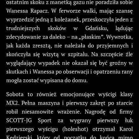
ostatnim skoku z manetką gazu nie poradziła sobie
Wanessa Rapacz. W ferworze walki, mając szansę
wyprzedzić jedną z koleżanek, przeskoczyła jeden z
trudniejszych skoków w Gdańsku, lądując
zdecydowanie za daleko – na „płaskim”. Wywrotka,
jak każda zresztą, nie należała do przyjemnych i
skończyła się wizytą w szpitalu. Na szczęście źle
wyglądający wypadek nie okazał się być groźny w
skutkach i Wanessa po obserwacji i opatrzeniu rany
mogła zostać wypisana do domu.
Sobota to również emocjonujące wyścigi klasy
MX2. Pełna maszyna i pierwszy zakręt po starcie
robił niesamowite wrażenie. Nagrodę od firmy
SCOTT-JG Sport za wygrany pierwszy łuk
pierwszego wyścigu (holeshot) otrzymał Karol
Kędzierski, który od początku do końca mimo