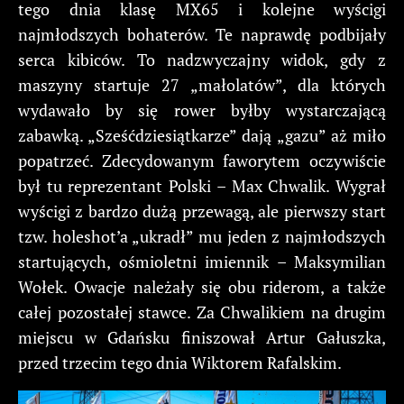
tego dnia klasę MX65 i kolejne wyścigi
najmłodszych bohaterów. Te naprawdę podbijały
serca kibiców. To nadzwyczajny widok, gdy z
maszyny startuje 27 „małolatów”, dla których
wydawało by się rower byłby wystarczającą
zabawką. „Sześćdziesiątkarze” dają „gazu” aż miło
popatrzeć. Zdecydowanym faworytem oczywiście
był tu reprezentant Polski – Max Chwalik. Wygrał
wyścigi z bardzo dużą przewagą, ale pierwszy start
tzw. holeshot’a „ukradł” mu jeden z najmłodszych
startujących, ośmioletni imiennik – Maksymilian
Wołek. Owacje należały się obu riderom, a także
całej pozostałej stawce. Za Chwalikiem na drugim
miejscu w Gdańsku finiszował Artur Gałuszka,
przed trzecim tego dnia Wiktorem Rafalskim.