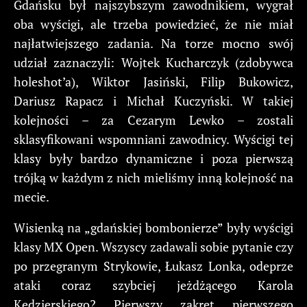
Gdańsku był najszybszym zawodnikiem, wygrał
oba wyścigi, ale trzeba powiedzieć, że nie miał
najłatwiejszego zadania. Na torze mocno swój
udział zaznaczyli: Wojtek Kucharczyk (zdobywca
holeshot’a), Wiktor Jasiński, Filip Bukowicz,
Dariusz Rapacz i Michał Kuczyński. W takiej
kolejności – za Cezarym Lewko – zostali
sklasyfikowani wspomniani zawodnicy. Wyścigi tej
klasy były bardzo dynamiczne i poza pierwszą
trójką w każdym z nich mieliśmy inną kolejność na
mecie.
Wisienką na „gdańskiej bombonierze” były wyścigi
klasy MX Open. Wszyscy zadawali sobie pytanie czy
po przegranym Strykowie, Łukasz Lonka, odeprze
ataki coraz szybciej jeżdżącego Karola
Kędzierskiego? Pierwszy zakręt pierwszego