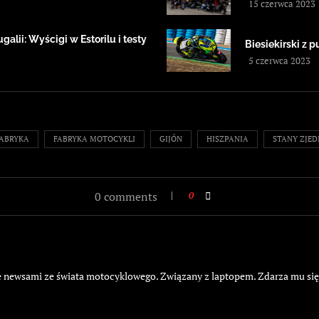
15 czerwca 2023
alii: Wyścigi w Estorilu i testy
Biesiekirski z
5 czerwca 2023
ABRYKA
FABRYKA MOTOCYKLI
GIJÓN
HISZPANIA
STANY ZJE
0 comments
0
żyje newsami ze świata motocyklowego. Związany z laptopem. Zdarza mu si