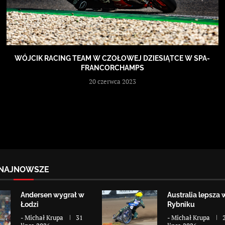
WÓJCIK RACING TEAM W CZOŁOWEJ DZIESIĄTCE W SPA-
FRANCORCHAMPS
20 czerwca 2023
NAJNOWSZE
Andersen wygrał w
Australia lepsza 
Łodzi
Rybniku
-
Michał Krupa
31
-
Michał Krupa