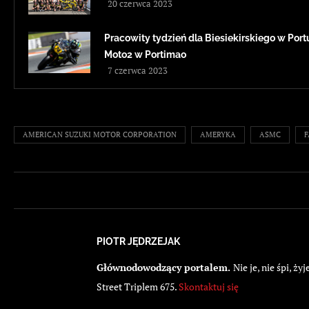
20 czerwca 2023
Pracowity tydzień dla Biesiekirskiego w Portug
Moto2 w Portimao
7 czerwca 2023
AMERICAN SUZUKI MOTOR CORPORATION
AMERYKA
ASMC
F
PIOTR JĘDRZEJAK
Głównodowodzący portalem.
Nie je, nie śpi, 
Street Triplem 675.
Skontaktuj się