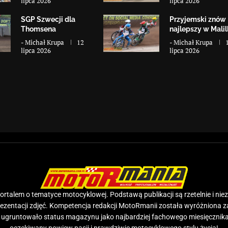
lipca 2026
lipca 2026
SGP Szwecji dla
Przyjemski znów
Thomsena
najlepszy w Malill
-
Michał Krupa
12
-
Michał Krupa
lipca 2026
lipca 2026
rtalem o tematyce motocyklowej. Podstawą publikacji są rzetelnie i nie
prezentacji zdjęć. Kompetencja redakcji MotoRmanii została wyróżniona 
e ugruntowało status magazynu jako najbardziej fachowego miesięcznika