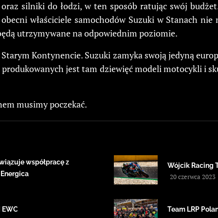
oraz silniki do łodzi, w ten sposób ratując swój budż
 obecni właściciele samochodów Suzuki w Stanach nie m
lej będą utrzymywane na odpowiednim poziomie.
Starym Kontynencie. Suzuki zamyka swoją jedyną europe
 produkowanych jest tam dziewięć modeli motocykli i sku
eanem musimy poczekać.
wiązuje współpracę z
Wójcik Racing 
 Energica
20 czerwca 2023
IM EWC
Team LRP Polan