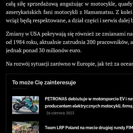
całą siłę sprzedażową angażując w motocykle, quady 
amerykańskich fani motocykli z Hamamatsu. Z kolei
wciąż będą respektowane, a dział części i serwis da
Zmiany w USA pokrywają się również ze zmianami na 
od 1984 roku, aktualnie zatrudnia 200 pracowników, a
jednak ponad 30 milionów euro.
Na rozwój sytuacji zarówno w Europie, jak też za oc
To może Cię zainteresuje
PETRONAS debiutuje w motorsporcie EV i na
producentem elektrycznych motocykli, firmą
26 czerwca 2023
Team LRP Poland na mecie drugiej rundy F