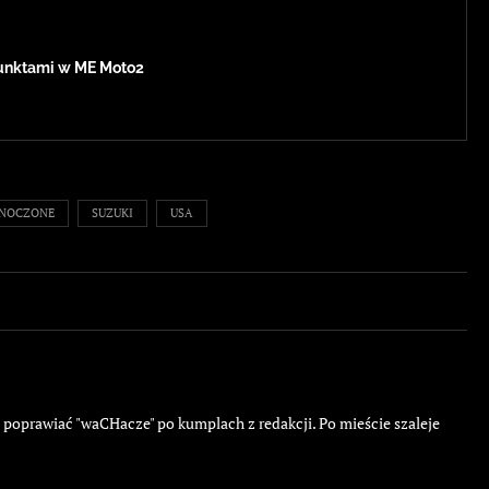
 punktami w ME Moto2
DNOCZONE
SUZUKI
USA
ę poprawiać "waCHacze" po kumplach z redakcji. Po mieście szaleje