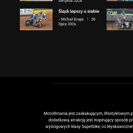
sierpnia 2026
Śląsk lepszy u siebie
-
Michał Krupa
20
lipca 2026
MotoRmania jest zaskakującym, lifestyle’owym po
dodatkową atrakcją jest inspirujący sposób 
wyścigowych klasy Superbike, co błyskawiczni