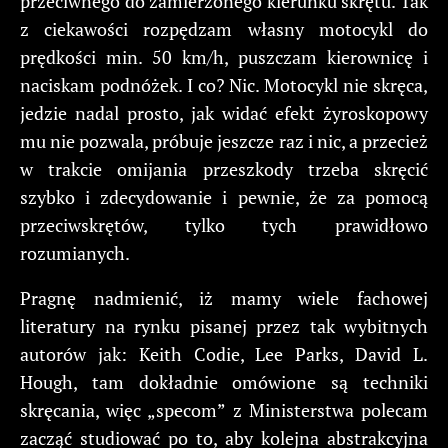
przeciwnego do zamierzonego kierunku skrętu. Tak
z ciekawości rozpędzam własny motocykl do
prędkości min. 50 km/h, puszczam kierownicę i
naciskam podnóżek. I co? Nic. Motocykl nie skręca,
jedzie nadal prosto, jak widać efekt żyroskopowy
mu nie pozwala, próbuje jeszcze raz i nic, a przecież
w trakcie omijania przeszkody trzeba skręcić
szybko i zdecydowanie i pewnie, że za pomocą
przeciwskrętów, tylko tych prawidłowo
rozumianych.
Pragnę nadmienić, iż mamy wiele fachowej
literatury na rynku pisanej przez tak wybitnych
autorów jak: Keith Codie, Lee Parks, David L.
Hough, tam dokładnie omówione są techniki
skręcania, więc „specom” z Ministerstwa polecam
zacząć studiować po to, aby kolejna abstrakcyjna