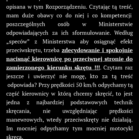
opisana w tym Rozporządzeniu. Czytając tą treść,
mam duże obawy co do niej i co kompetencji
poszczególnych osób w Ministerstwie
odpowiadających za ich sformułowanie. Według
„speców” z Ministerstwa aby osiągnąć efekt
przeciwskrętu, trzeba
zdecydowanie i spokojnie
nacisnąć kierownicę po przeciwnej stronie do
zamierzonego kierunku skrętu !!!
. Czytam raz
jeszcze i uwierzyć nie mogę, kto za tą treść
odpowiada? Przy prędkości 50 km/h odpychamy tą
część kierownicy w którą chcemy skręcić, to jest
jedna z najbardziej podstawowych technik
skręcania, nie uwzględniając prędkości
manewrowych, wtedy przeciwskręty nie działają.
Im mocniej odpychamy tym mocniej motocykl
skręca.