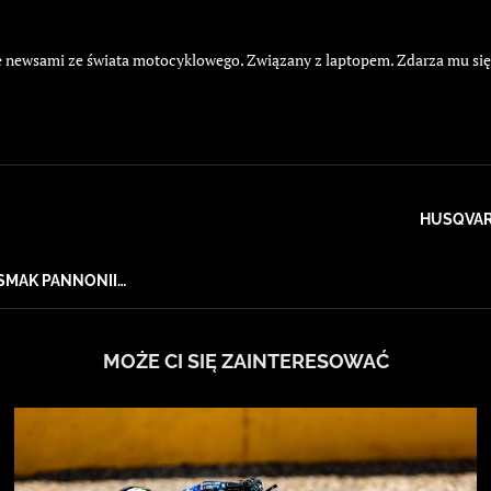
żyje newsami ze świata motocyklowego. Związany z laptopem. Zdarza mu si
HUSQVARN
 SMAK PANNONII…
MOŻE CI SIĘ ZAINTERESOWAĆ