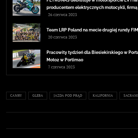
PETRONAS debiutuje w motorsporcie EV i na
producentem elektrycznych motocykli, firmą
26 czerwca 2023
Team LRP Poland na mecie drugiej rundy F
20 czerwca 2023
Pracowity tydzień dla Biesiekirskiego w Portug
Moto2 w Portimao
7 czerwca 2023
CAMRY
GLEBA
JAZDA POD PRĄD
KALIFORNIA
SACRAM