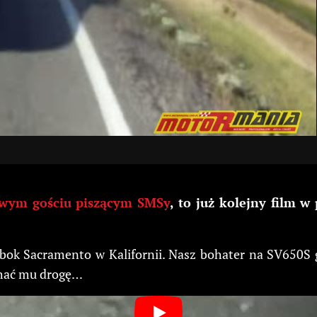
wym gościu piszącym SMSy
, to już kolejny film 
obok Sacramento w Kalifornii. Nasz bohater na SV650S 
chać mu drogę…