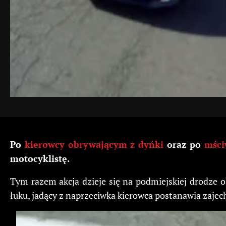
Po
kierowcy obrywającym z dyńki
oraz po
mści
motocyklistę.
Tym razem akcja dzieje się na podmiejskiej drodze 
łuku, jadący z naprzeciwka kierowca postanawia zaje