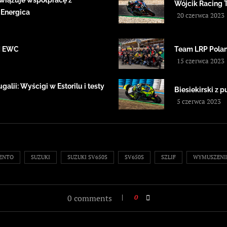
wiązuje współpracę z
Wójcik Racing 
 Energica
20 czerwca 2023
IM EWC
Team LRP Polan
15 czerwca 2023
alii: Wyścigi w Estorilu i testy
Biesiekirski z
5 czerwca 2023
ENTO
SUZUKI
SUZUKI SV650S
SV650S
SZLIF
WYMUSZENI
0 comments
0