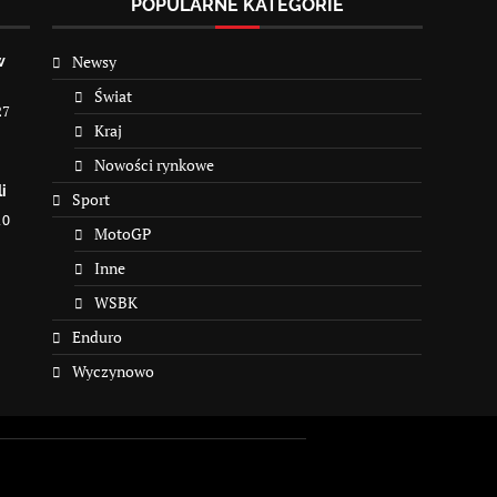
POPULARNE KATEGORIE
Newsy
w
Świat
27
Kraj
Nowości rynkowe
i
Sport
10
MotoGP
Inne
WSBK
Enduro
Wyczynowo