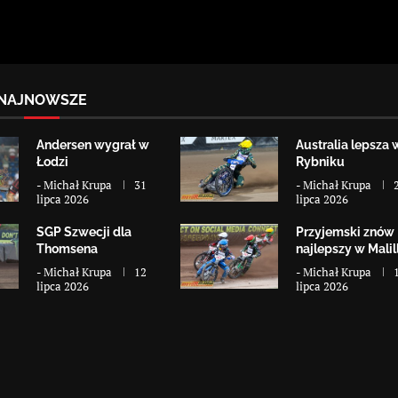
NAJNOWSZE
Andersen wygrał w
Australia lepsza 
Łodzi
Rybniku
-
Michał Krupa
31
-
Michał Krupa
lipca 2026
lipca 2026
SGP Szwecji dla
Przyjemski znów
Thomsena
najlepszy w Malill
-
Michał Krupa
12
-
Michał Krupa
lipca 2026
lipca 2026