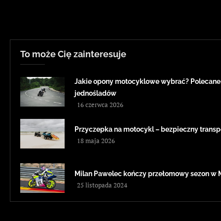
To może Cię zainteresuje
Jakie opony motocyklowe wybrać? Polecane
jednośladów
16 czerwca 2026
Przyczepka na motocykl – bezpieczny transp
18 maja 2026
Milan Pawelec kończy przełomowy sezon w 
25 listopada 2024