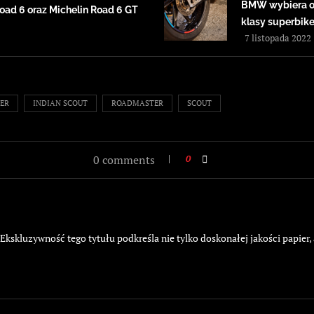
BMW wybiera o
ad 6 oraz Michelin Road 6 GT
klasy superbik
7 listopada 2022
ER
INDIAN SCOUT
ROADMASTER
SCOUT
0 comments
0
kskluzywność tego tytułu podkreśla nie tylko doskonałej jakości papier,