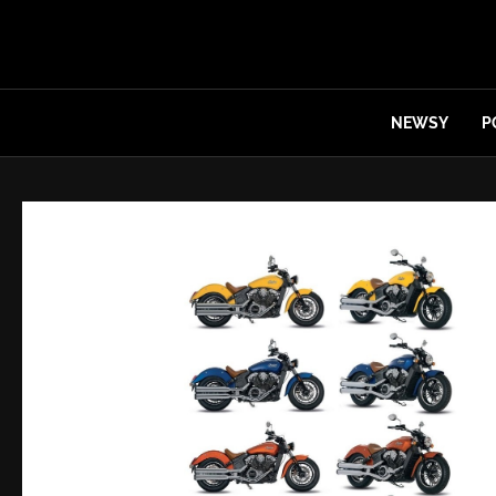
NEWSY
P