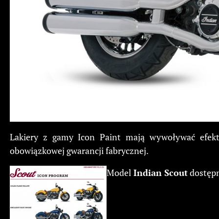
Lakiery z gamy Icon Paint mają wywoływać efekt
obowiązkowej gwarancji fabrycznej.
Model
Indian Scout
dostępn