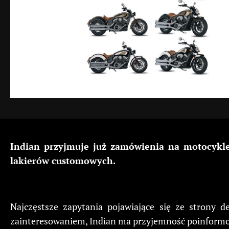
Indian przyjmuje już zam
ó
wienia na motocykle
lakier
ó
w customowych.
Najczęstsze zapytania pojawiające się ze strony 
zainteresowaniem, Indian ma przyjemność poinformow