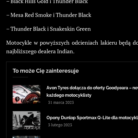
– Black Hills Gold i Thunder Black
– Mesa Red Smoke i Thunder Black
– Thunder Black i Snakeskin Green
Motocykle w powyższych odcieniach lakieru będą do
najbliższego dealera Indian.
To może Cię zainteresuje
Avon Tyres dołącza do oferty Goodyeara – 
każdego motocyklisty
31 marca 2023
Opony Dunlop Sportmax Q-Lite dla motocykl
3 lutego 2023