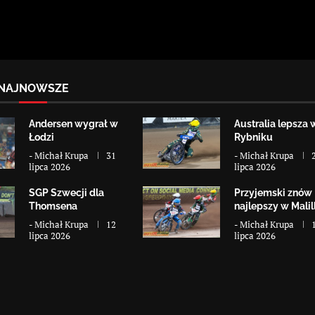
NAJNOWSZE
Andersen wygrał w
Australia lepsza 
Łodzi
Rybniku
-
Michał Krupa
31
-
Michał Krupa
lipca 2026
lipca 2026
SGP Szwecji dla
Przyjemski znów
Thomsena
najlepszy w Malill
-
Michał Krupa
12
-
Michał Krupa
lipca 2026
lipca 2026