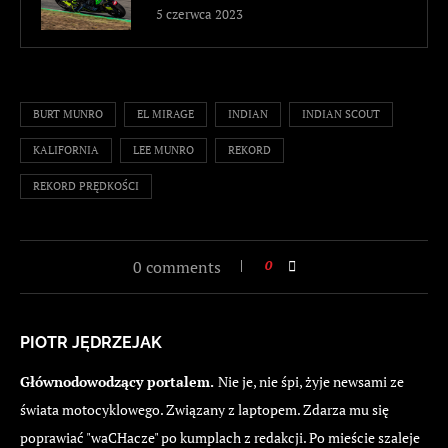
5 czerwca 2023
BURT MUNRO
EL MIRAGE
INDIAN
INDIAN SCOUT
KALIFORNIA
LEE MUNRO
REKORD
REKORD PRĘDKOŚCI
0 comments
0
PIOTR JĘDRZEJAK
Głównodowodzący portalem.
Nie je, nie śpi, żyje newsami ze
świata motocyklowego. Związany z laptopem. Zdarza mu się
poprawiać "waCHacze" po kumplach z redakcji. Po mieście szaleje