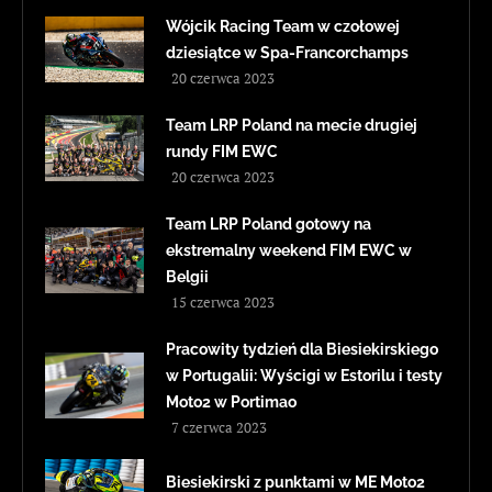
Wójcik Racing Team w czołowej
dziesiątce w Spa-Francorchamps
20 czerwca 2023
Team LRP Poland na mecie drugiej
rundy FIM EWC
20 czerwca 2023
Team LRP Poland gotowy na
ekstremalny weekend FIM EWC w
Belgii
15 czerwca 2023
Pracowity tydzień dla Biesiekirskiego
w Portugalii: Wyścigi w Estorilu i testy
Moto2 w Portimao
7 czerwca 2023
Biesiekirski z punktami w ME Moto2