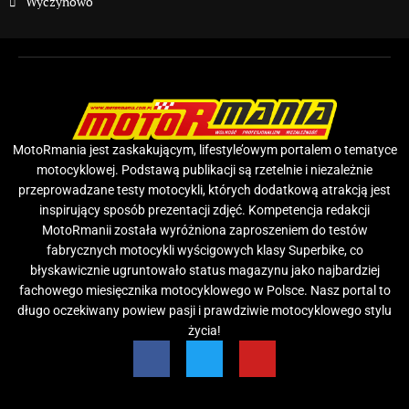
Wyczynowo
MotoRmania jest zaskakującym, lifestyle’owym portalem o tematyce
motocyklowej. Podstawą publikacji są rzetelnie i niezależnie
przeprowadzane testy motocykli, których dodatkową atrakcją jest
inspirujący sposób prezentacji zdjęć. Kompetencja redakcji
MotoRmanii została wyróżniona zaproszeniem do testów
fabrycznych motocykli wyścigowych klasy Superbike, co
błyskawicznie ugruntowało status magazynu jako najbardziej
fachowego miesięcznika motocyklowego w Polsce. Nasz portal to
długo oczekiwany powiew pasji i prawdziwie motocyklowego stylu
życia!