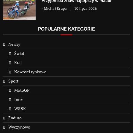
Przyjemski znów najlepszy w Malilli
-
Michał Krupa
10 lipca 2026
POPULARNE KATEGORIE
Newsy
Świat
Kraj
Nowości rynkowe
Sport
MotoGP
Inne
WSBK
Enduro
Wyczynowo