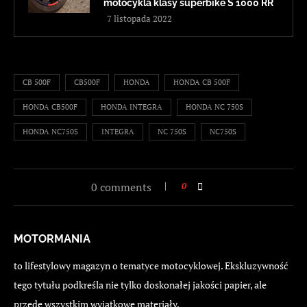
motocykla klasy superbike S 1000 RR
7 listopada 2022
CB 500F
CB500F
HONDA
HONDA CB 500F
HONDA CB500F
HONDA INTEGRA
HONDA NC 750S
HONDA NC750S
INTEGRA
NC 750S
NC750S
0 comments
0
MOTORMANIA
to lifestylowy magazyn o tematyce motocyklowej. Ekskluzywność
tego tytułu podkreśla nie tylko doskonałej jakości papier, ale
przede wszystkim wyjątkowe materiały.