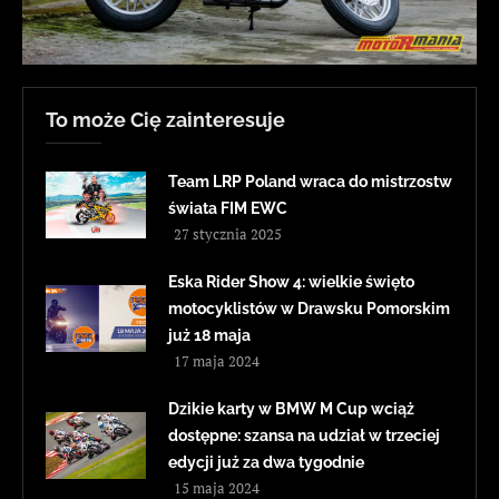
To może Cię zainteresuje
Team LRP Poland wraca do mistrzostw
świata FIM EWC
27 stycznia 2025
Eska Rider Show 4: wielkie święto
motocyklistów w Drawsku Pomorskim
już 18 maja
17 maja 2024
Dzikie karty w BMW M Cup wciąż
dostępne: szansa na udział w trzeciej
edycji już za dwa tygodnie
15 maja 2024