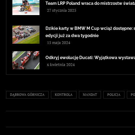
Team LRP Poland wraca do mistrzostw świa
27 stycznia 2025
Dzikie karty w BMW M Cup wciąż dostępne: sz
edycji już za dwa tygodnie
15 maja 2024
Odkryj ewolucję Ducati: Wyjątkowa wystawa
6 kwietnia 2024
DĄBROWA GÓRNICZA
KONTROLA
MANDAT
POLICJA
PO