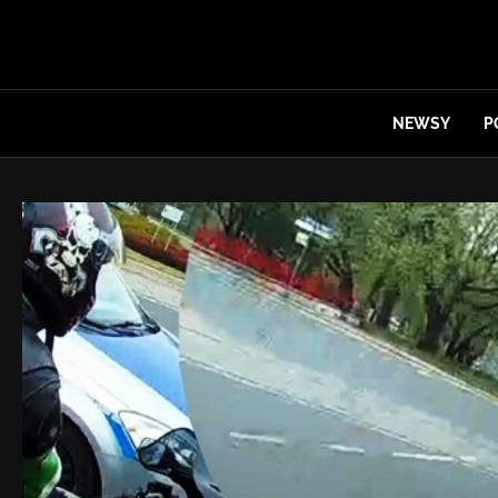
NEWSY
P