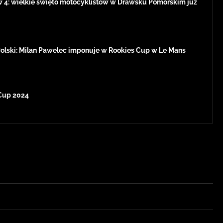
w 4: wielkie święto motocyklistów w Drawsku Pomorskim już
Polski: Milan Pawelec imponuje w Rookies Cup w Le Mans
Cup 2024