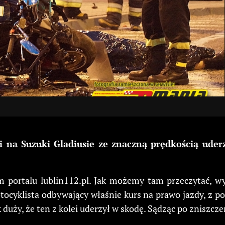
m i na Suzuki Gladiusie ze znaczną prędkością ud
 portalu lublin112.pl. Jak możemy tam przeczytać, w
tocyklista odbywający właśnie kurs na prawo jazdy, z po
k duży, że ten z kolei uderzył w skodę. Sądząc po zniszcz