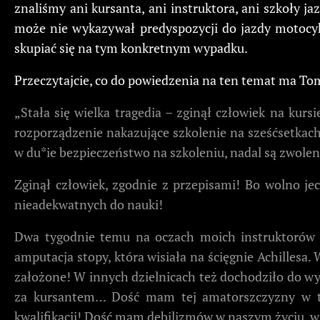
znaliśmy ani kursanta, ani instruktora, ani szkoły j
może nie wykazywał predyspozycji do jazdy motocy
skupiać się na tym konkretnym wypadku.
Przeczytajcie, co do powiedzenia na ten temat ma Tomek
„Stała się wielka tragedia – zginął człowiek na kur
rozporządzenie nakazujące szkolenie na sześćsetkach
w du*ie bezpieczeństwo na szkoleniu, nadal są zwol
Zginął człowiek, zgodnie z przepisami! Bo wolno j
nieadekwatnych do nauki!
Dwa tygodnie temu na oczach moich instruktorów d
amputacja stopy, która wisiała na ścięgnie Achillesa
założone! W innych dzielnicach też dochodziło do wyp
za kursantem… Dość mam tej amatorszczyzny w tw
kwalifikacji! Dość mam debilizmów w naszym życiu, w k