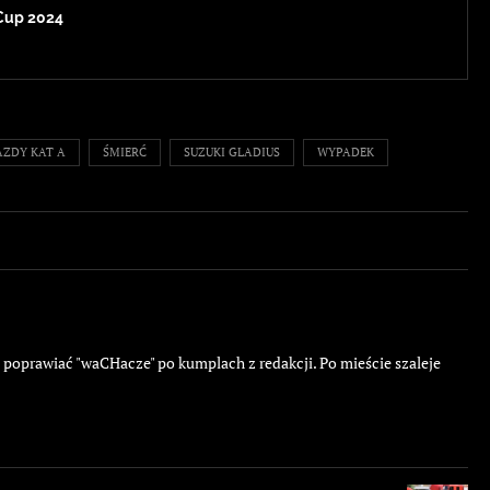
Cup 2024
AZDY KAT A
ŚMIERĆ
SUZUKI GLADIUS
WYPADEK
ę poprawiać "waCHacze" po kumplach z redakcji. Po mieście szaleje