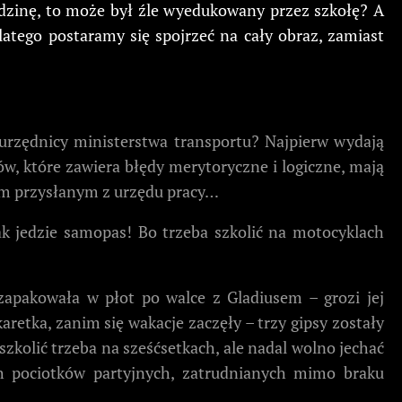
 godzinę, to może był źle wyedukowany przez szkołę? A
ego postaramy się spojrzeć na cały obraz, zamiast
ę urzędnicy ministerstwa transportu? Najpierw wydają
w, które zawiera błędy merytoryczne i logiczne, mają
om przysłanym z urzędu pracy…
k jedzie samopas! Bo trzeba szkolić na motocyklach
apakowała w płot po walce z Gladiusem – grozi jej
retka, zanim się wakacje zaczęły – trzy gipsy zostały
zkolić trzeba na sześćsetkach, ale nadal wolno jechać
 pociotków partyjnych, zatrudnianych mimo braku