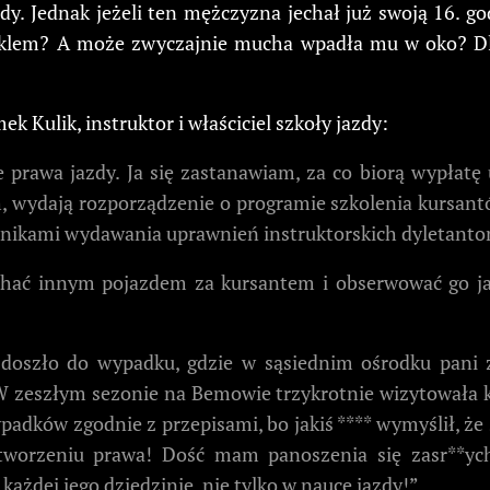
azdy. Jednak jeżeli ten mężczyzna jechał już swoją 16.
klem? A może zwyczajnie mucha wpadła mu w oko? Dlat
 Kulik, instruktor i właściciel szkoły jazdy:
sie prawa jazdy. Ja się zastanawiam, za co biorą wypłat
, wydają rozporządzenie o programie szkolenia kursantó
ennikami wydawania uprawnień instruktorskich dyletant
echać innym pojazdem za kursantem i obserwować go ja
oszło do wypadku, gdzie w sąsiednim ośrodku pani z
. W zeszłym sezonie na Bemowie trzykrotnie wizytowała ka
adków zgodnie z przepisami, bo jakiś **** wymyślił, że s
orzeniu prawa! Dość mam panoszenia się zasr**ych
ażdej jego dziedzinie, nie tylko w nauce jazdy!”