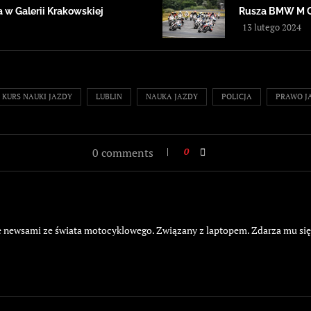
 w Galerii Krakowskiej
Rusza BMW M 
13 lutego 2024
KURS NAUKI JAZDY
LUBLIN
NAUKA JAZDY
POLICJA
PRAWO J
0 comments
0
żyje newsami ze świata motocyklowego. Związany z laptopem. Zdarza mu si