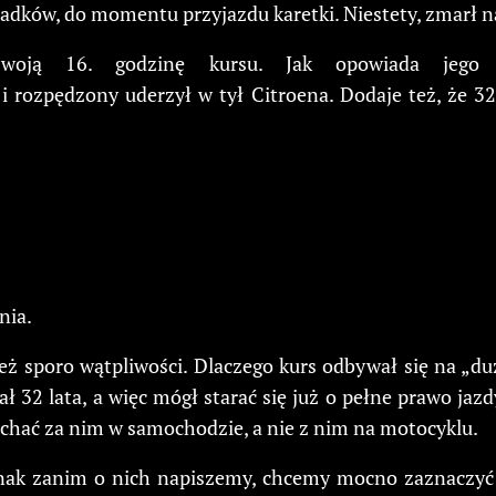
dków, do momentu przyjazdu karetki. Niestety, zmarł n
swoją 16. godzinę kursu. Jak opowiada jeg
i rozpędzony uderzył w tył Citroena. Dodaje też, że 32-l
nia.
 też sporo wątpliwości. Dlaczego kurs odbywał się na „d
ł 32 lata, a więc mógł starać się już o pełne prawo jazd
chać za nim w samochodzie, a nie z nim na motocyklu.
dnak zanim o nich napiszemy, chcemy mocno zaznaczyć –