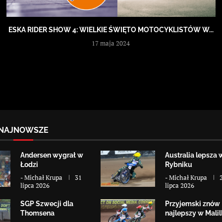
ESKA RIDER SHOW 4: WIELKIE ŚWIĘTO MOTOCYKLISTÓW W...
17 maja 2024
NAJNOWSZE
Andersen wygrał w
Australia lepsza 
Łodzi
Rybniku
-
Michał Krupa
31
-
Michał Krupa
lipca 2026
lipca 2026
SGP Szwecji dla
Przyjemski znów
Thomsena
najlepszy w Malill