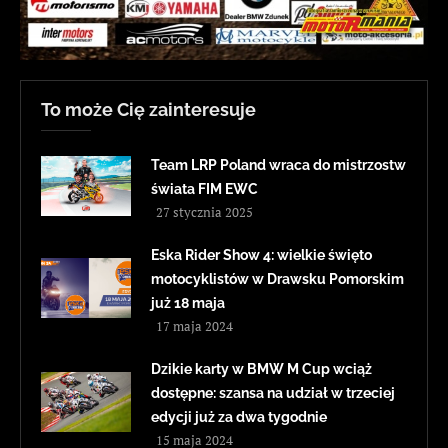
To może Cię zainteresuje
Team LRP Poland wraca do mistrzostw
świata FIM EWC
27 stycznia 2025
Eska Rider Show 4: wielkie święto
motocyklistów w Drawsku Pomorskim
już 18 maja
17 maja 2024
Dzikie karty w BMW M Cup wciąż
dostępne: szansa na udział w trzeciej
edycji już za dwa tygodnie
15 maja 2024