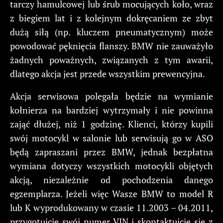
tarczy hamulcowej lub śrub mocujących koło, wraz
z biegiem lat i z kolejnym dokręcaniem ze zbyt
dużą siłą (np. kluczem pneumatycznym) może
powodować pęknięcia flanszy. BMW nie zauważyło
żadnych poważnych, związanych z tym awarii,
dlatego akcja jest przede wszystkim prewencyjna.
Akcja serwisowa polegała będzie na wymianie
kołnierza na bardziej wytrzymały i nie powinna
zająć dłużej, niż 1 godzinę. Klienci, którzy kupili
swój motocykl w salonie lub serwisują go w ASO
będą zapraszani przez BMW, jednak bezpłatna
wymiana dotyczy wszystkich motocykli objętych
akcją, niezależnie od pochodzenia danego
egzemplarza. Jeżeli więc Wasze BMW to model R
lub K wyprodukowany w czasie 11.2003 – 04.2011,
przygotujcie swój numer VIN i skontaktujcie się z