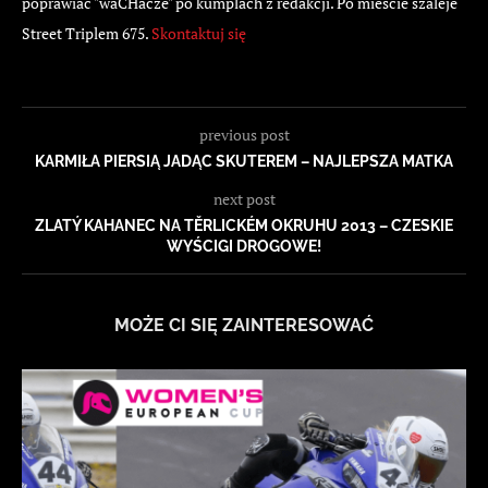
poprawiać "waCHacze" po kumplach z redakcji. Po mieście szaleje
Street Triplem 675.
Skontaktuj się
previous post
KARMIŁA PIERSIĄ JADĄC SKUTEREM – NAJLEPSZA MATKA
next post
ZLATÝ KAHANEC NA TĚRLICKÉM OKRUHU 2013 – CZESKIE
WYŚCIGI DROGOWE!
MOŻE CI SIĘ ZAINTERESOWAĆ