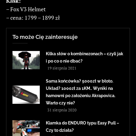
Kask:
– Fox V3 Helmet
– cena: 1799 – 1899 zł
To może Cię zainteresuje
Kilka słów o kombinezonach – czyli jak
i po co o nie dbać?
19 sierpnia 2021
Sama końcówka? 5000zł w błoto.
Układ? 1000zł za 1KM.. Wyniki na
hamowni po założeniu Akrapovica.
Warto czy nie?
31 sierpnia 2020
Klamka do ENDURO typu Easy Pull –
Czy to działa?