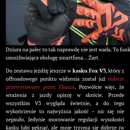
Dziura na palec to tak naprawdę nie jest wada. To funk
umożliwiająca obsługę smartfona… Żart.
Do zestawu jeżdżę jeszcze w
kasku Fox V3
, który z
offroadowego punktu widzenia został już
dobrze
przetestowany przez Eliasza
. Pozwólcie więc, że
wrażenia z jazdy opiszę w skrócie. Przede
wszystkim V3 wygląda świetnie, a do tego
wykończenie to najwyższa jakość – nic się nie
zepsuło. Jedynie mocowanie regulacji wysokości
kasku lubi pęknąć, ale moje trzyma się dobrze (w