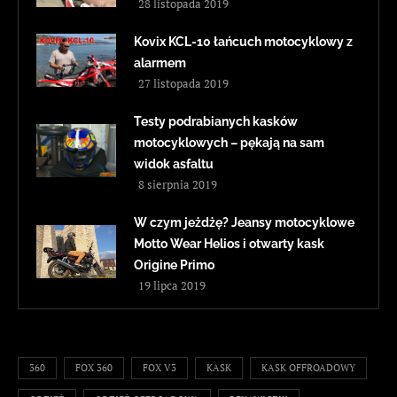
28 listopada 2019
Kovix KCL-10 łańcuch motocyklowy z
alarmem
27 listopada 2019
Testy podrabianych kasków
motocyklowych – pękają na sam
widok asfaltu
8 sierpnia 2019
W czym jeżdżę? Jeansy motocyklowe
Motto Wear Helios i otwarty kask
Origine Primo
19 lipca 2019
360
FOX 360
FOX V3
KASK
KASK OFFROADOWY