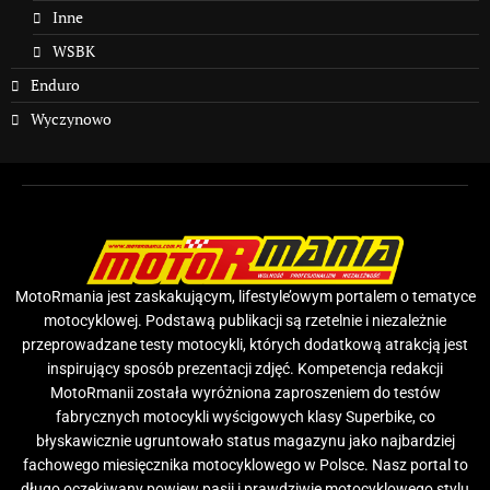
Inne
WSBK
Enduro
Wyczynowo
MotoRmania jest zaskakującym, lifestyle’owym portalem o tematyce
motocyklowej. Podstawą publikacji są rzetelnie i niezależnie
przeprowadzane testy motocykli, których dodatkową atrakcją jest
inspirujący sposób prezentacji zdjęć. Kompetencja redakcji
MotoRmanii została wyróżniona zaproszeniem do testów
fabrycznych motocykli wyścigowych klasy Superbike, co
błyskawicznie ugruntowało status magazynu jako najbardziej
fachowego miesięcznika motocyklowego w Polsce. Nasz portal to
długo oczekiwany powiew pasji i prawdziwie motocyklowego stylu