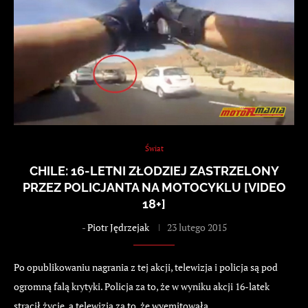
Świat
CHILE: 16-LETNI ZŁODZIEJ ZASTRZELONY
PRZEZ POLICJANTA NA MOTOCYKLU [VIDEO
18+]
-
Piotr Jędrzejak
23 lutego 2015
Po opublikowaniu nagrania z tej akcji, telewizja i policja są pod
ogromną falą krytyki. Policja za to, że w wyniku akcji 16-latek
stracił życie, a telewizja za to, że wyemitowała…