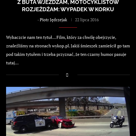
Z BUTA WJEŻDŻAM, MOTOCYKLISTÓW
ROZJEŻDŻAM: WYPADEK W KORKU
-
Piotr Jędrzejak
22 lipca 2016
Wybaczcie nam ten tytuł… Film, który za chwilę obejrzycie,
znaleźliśmy na stronach wykop.pl. Jakiś śmieszek zamieścił go tam
pod takim tytułem i trzeba przyznać, że ten czarny humor pasuje
tutaj…