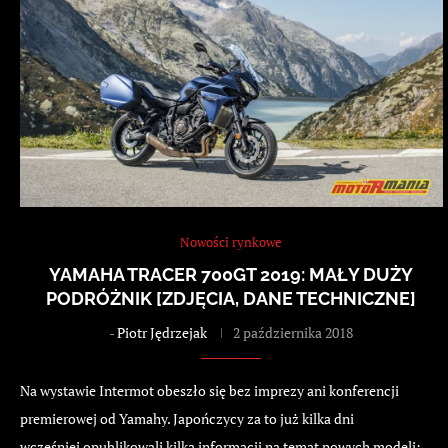
Nowości rynkowe
YAMAHA TRACER 700GT 2019: MAŁY DUŻY
PODRÓŻNIK [ZDJĘCIA, DANE TECHNICZNE]
-
Piotr Jędrzejak
2 października 2018
Na wystawie Intermot obeszło się bez imprezy ani konferencji
premierowej od Yamahy. Japończycy za to już kilka dni
wcześniej opublikowali kilka informacji na temat nowych modeli: