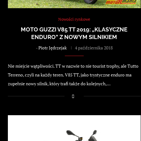
Nowości rynkowe
MOTO GUZZI V85 TT 2019: „KLASYCZNE
ENDURO” Z NOWYM SILNIKIEM
-
Piotr Jędrzejak
4 października 2018
Nie miejcie wątpliwości. TT w nazwie to nie tourist trophy, ale Tutto
Terreno, czyli na każdy teren. V85 TT, jako trystyczne enduro ma
zupełnie nowy silnik, który trafi także do kolejnych,…