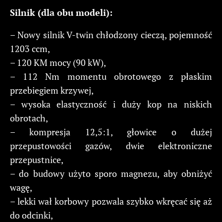
Silnik (dla obu modeli):
– Nowy silnik V-twin chłodzony cieczą, pojemność
1203 ccm,
– 120 KM mocy (90 kW),
– 112 Nm momentu obrotowego z płaskim
przebiegiem krzywej,
– wysoka elastyczność i duży kop na niskich
obrotach,
– kompresja 12,5:1, głowice o dużej
przepustowości gazów, dwie elektroniczne
przepustnice,
– do budowy użyto sporo magnezu, aby obniżyć
wagę,
– lekki wał korbowy pozwala szybko wkręcać się aż
do odcinki,