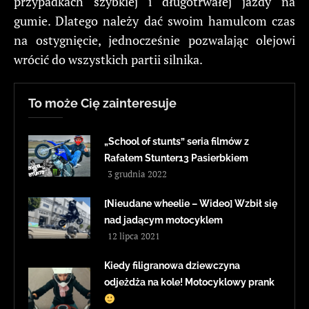
przypadkach szybkiej i długotrwałej jazdy na
gumie. Dlatego należy dać swoim hamulcom czas
na ostygnięcie, jednocześnie pozwalając olejowi
wrócić do wszystkich partii silnika.
To może Cię zainteresuje
„School of stunts” seria filmów z
Rafałem Stunter13 Pasierbkiem
3 grudnia 2022
[Nieudane wheelie – Wideo] Wzbił się
nad jadącym motocyklem
12 lipca 2021
Kiedy filigranowa dziewczyna
odjeżdża na kole! Motocyklowy prank