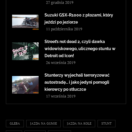
27 grudnia 2019
Suzuki GSX-R1000 z płozami, który
jeździ po jeziorze
11 października 2019
Street’s not dead 2, czyli dawka
widowiskowego, ulicznego stuntu w
Detroit od Icon!
26 września 2019
Stunterzy wyjechali terroryzować
autostradę… i jako jedyni pomogli
kierowcy po stłuczce
17 września 2019
GLEBA
JAZDA NA GUMIE
JAZDA NA KOLE
STUNT