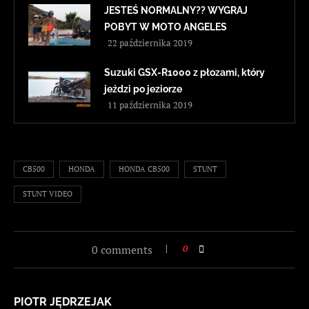
JESTEŚ NORMALNY?? WYGRAJ
POBYT W MOTO ANGELES
22 października 2019
Suzuki GSX-R1000 z płozami, który
jeździ po jeziorze
11 października 2019
CB500
HONDA
HONDA CB500
STUNT
STUNT VIDEO
0 comments
0
PIOTR JĘDRZEJAK