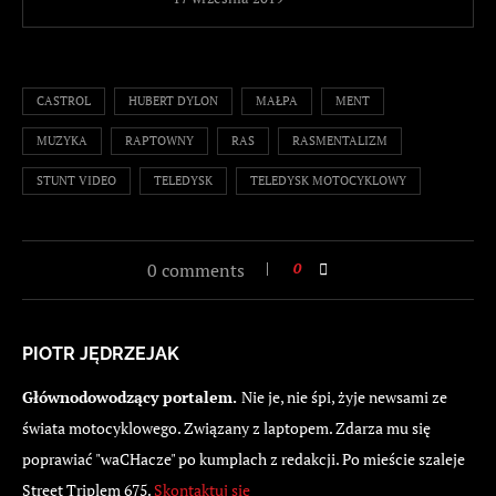
CASTROL
HUBERT DYLON
MAŁPA
MENT
MUZYKA
RAPTOWNY
RAS
RASMENTALIZM
STUNT VIDEO
TELEDYSK
TELEDYSK MOTOCYKLOWY
0 comments
0
PIOTR JĘDRZEJAK
Głównodowodzący portalem.
Nie je, nie śpi, żyje newsami ze
świata motocyklowego. Związany z laptopem. Zdarza mu się
poprawiać "waCHacze" po kumplach z redakcji. Po mieście szaleje
Street Triplem 675.
Skontaktuj się