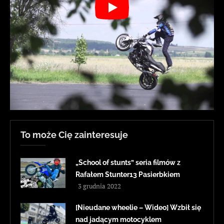
To może Cię zainteresuje
„School of stunts” seria filmów z
Rafałem Stunter13 Pasierbkiem
3 grudnia 2022
[Nieudane wheelie – Wideo] Wzbił się
nad jadącym motocyklem