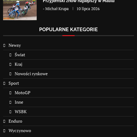
Przyjemski znów najlepszy w Malilli
-
Michał Krupa
10 lipca 2026
POPULARNE KATEGORIE
Newsy
Świat
Kraj
Nowości rynkowe
Sport
MotoGP
Inne
WSBK
Enduro
Wyczynowo