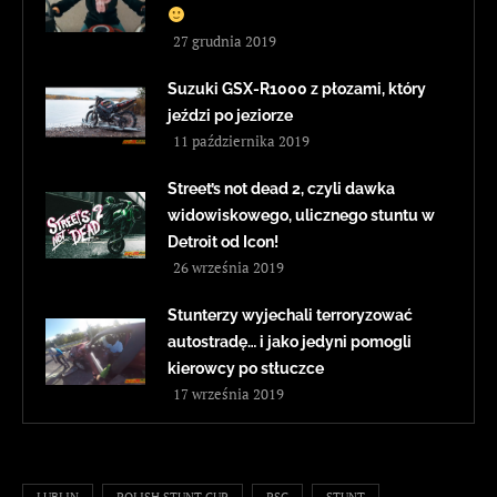
27 grudnia 2019
Suzuki GSX-R1000 z płozami, który
jeździ po jeziorze
11 października 2019
Street’s not dead 2, czyli dawka
widowiskowego, ulicznego stuntu w
Detroit od Icon!
26 września 2019
Stunterzy wyjechali terroryzować
autostradę… i jako jedyni pomogli
kierowcy po stłuczce
17 września 2019
LUBLIN
POLISH STUNT CUP
PSC
STUNT