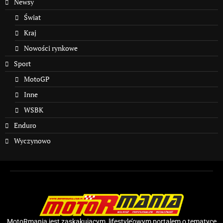
Newsy
Świat
Kraj
Nowości rynkowe
Sport
MotoGP
Inne
WSBK
Enduro
Wyczynowo
MotoRmania jest zaskakującym, lifestyle’owym portalem o tematyce