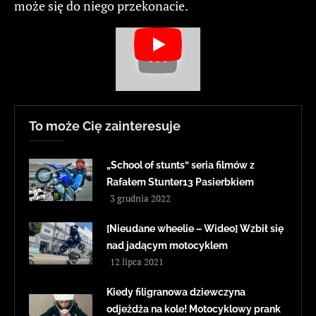
może się do niego przekonacie.
To może Cię zainteresuje
„School of stunts” seria filmów z
Rafałem Stunter13 Pasierbkiem
3 grudnia 2022
[Nieudane wheelie – Wideo] Wzbił się
nad jadącym motocyklem
12 lipca 2021
Kiedy filigranowa dziewczyna
odjeżdża na kole! Motocyklowy prank