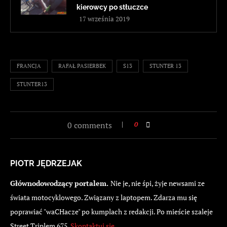
kierowcy po stłuczce
17 września 2019
FRANCJA
RAFAŁ PASIERBEK
S13
STUNTER 13
STUNTER13
0 comments
0
PIOTR JĘDRZEJAK
Głównodowodzący portalem.
Nie je, nie śpi, żyje newsami ze
świata motocyklowego. Związany z laptopem. Zdarza mu się
poprawiać "waCHacze" po kumplach z redakcji. Po mieście szaleje
Street Triplem 675.
Skontaktuj się