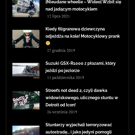
[Nieudane wheelie – Wideo] Wzbił się
nad jadącym motocyklem
12 lipca 2021
Kiedy filigranowa dziewczyna
odjeżdża na kole! Motocyklowy prank
27 grudnia 2019
Suzuki GSX-R1000 z płozami, który
jeździ po jeziorze
11 października 2019
Street’s not dead 2, czyli dawka
widowiskowego, ulicznego stuntu w
Detroit od Icon!
26 września 2019
Stunterzy wyjechali terroryzować
autostradę… i jako jedyni pomogli