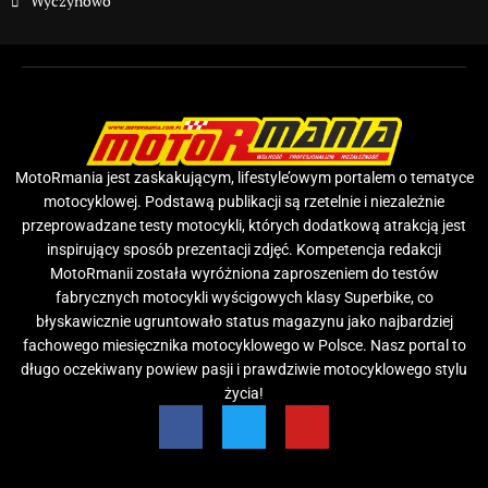
Wyczynowo
MotoRmania jest zaskakującym, lifestyle’owym portalem o tematyce
motocyklowej. Podstawą publikacji są rzetelnie i niezależnie
przeprowadzane testy motocykli, których dodatkową atrakcją jest
inspirujący sposób prezentacji zdjęć. Kompetencja redakcji
MotoRmanii została wyróżniona zaproszeniem do testów
fabrycznych motocykli wyścigowych klasy Superbike, co
błyskawicznie ugruntowało status magazynu jako najbardziej
fachowego miesięcznika motocyklowego w Polsce. Nasz portal to
długo oczekiwany powiew pasji i prawdziwie motocyklowego stylu
życia!