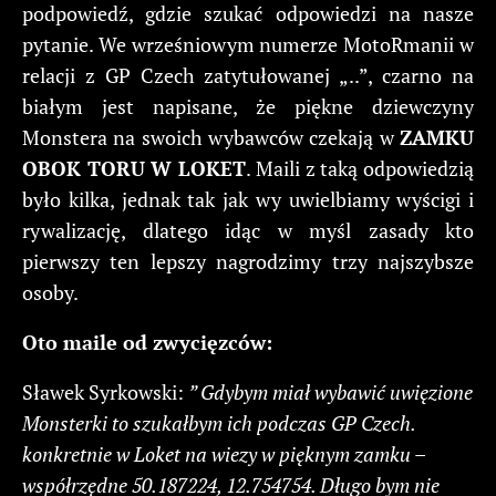
podpowiedź, gdzie szukać odpowiedzi na nasze
pytanie. We wrześniowym numerze MotoRmanii w
relacji z GP Czech zatytułowanej „..”, czarno na
białym jest napisane, że piękne dziewczyny
Monstera na swoich wybawców czekają w
ZAMKU
OBOK TORU W LOKET
. Maili z taką odpowiedzią
było kilka, jednak tak jak wy uwielbiamy wyścigi i
rywalizację, dlatego idąc w myśl zasady kto
pierwszy ten lepszy nagrodzimy trzy najszybsze
osoby.
Oto maile od zwycięzców:
Sławek Syrkowski:
” Gdybym miał wybawić uwięzione
Monsterki to szukałbym ich podczas GP Czech.
konkretnie w Loket na wiezy w pięknym zamku –
współrzędne 50.187224, 12.754754. Długo bym nie