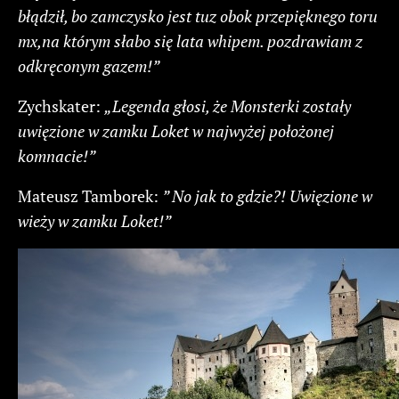
błądził, bo zamczysko jest tuz obok przepięknego toru
mx,na którym słabo się lata whipem. pozdrawiam z
odkręconym gazem!”
Zychskater:
„Legenda głosi, że Monsterki zostały
uwięzione w zamku Loket w najwyżej położonej
komnacie!”
Mateusz Tamborek:
” No jak to gdzie?! Uwięzione w
wieży w zamku Loket!”