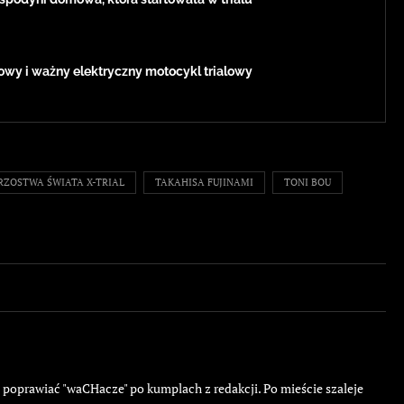
owy i ważny elektryczny motocykl trialowy
RZOSTWA ŚWIATA X-TRIAL
TAKAHISA FUJINAMI
TONI BOU
ę poprawiać "waCHacze" po kumplach z redakcji. Po mieście szaleje