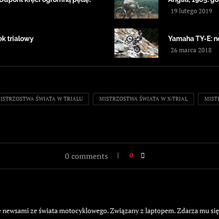
19 lutego 2019
k trialowy
Yamaha TY-E: n
26 marca 2018
ISTRZOSTWA ŚWIATA W TRIALU
MISTRZOSTWA ŚWIATA W X-TRIAL
MIST
0 comments
0
żyje newsami ze świata motocyklowego. Związany z laptopem. Zdarza mu si