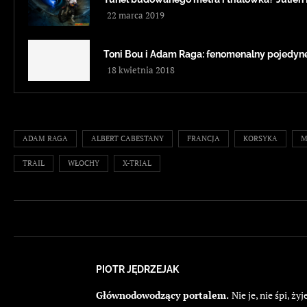
22 marca 2019
Toni Bou i Adam Raga: fenomenalny pojedyne
18 kwietnia 2018
ADAM RAGA
ALBERT CABESTANY
FRANCJA
KORSYKA
M
TRAIL
WŁOCHY
X-TRIAL
PIOTR JĘDRZEJAK
Głównodowodzący portalem.
Nie je, nie śpi, 