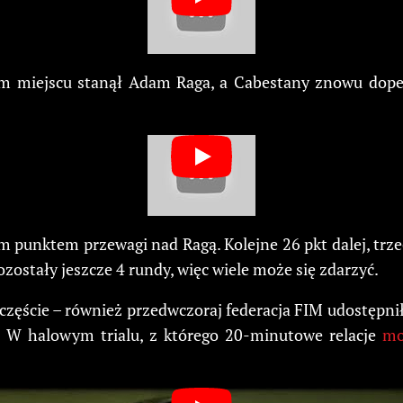
im miejscu stanął Adam Raga, a Cabestany znowu dope
 punktem przewagi nad Ragą. Kolejne 26 pkt dalej, trzeci
zostały jeszcze 4 rundy, więc wiele może się zdarzyć.
szczęście – również przedwczoraj federacja FIM udostęp
u. W halowym trialu, z którego 20-minutowe relacje
mo