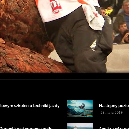
rialowym szkoleniu techniki jazdy
Następny pozio
23 maja 2019
Dupont kręci ogromną pętlę!
Anglia, 1965: g