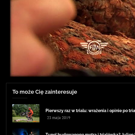
To może Cię zainteresuje
Pierwszy raz w trialu: wrażenia i opinie po t
23 maja 2019
Tunel budowanego metra i trialówka? Julien 