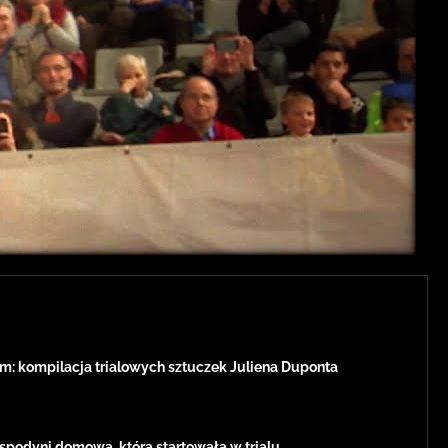
m: kompilacja trialowych sztuczek Juliena Duponta
ospodyni domowa, która startowała w trialu