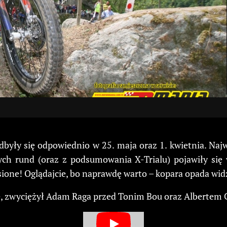
odbyły się odpowiednio w 25. maja oraz 1. kwietnia. Naj
ych rund (oraz z podsumowania X-Trialu) pojawiły się 
one! Oglądajcie, bo naprawdę warto – kopara opada wid
yce, zwyciężył Adam Raga przed Tonim Bou oraz Albertem