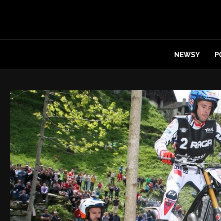
NEWSY
P