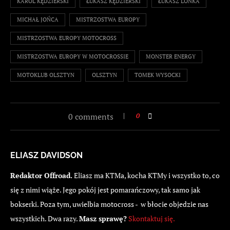
KAROL KĘDZIERSKI
ŁUKASZ KĘDZIERSKI
ŁUKASZ LONKA
MICHAŁ JOŃCA
MISTRZOSTWA EUROPY
MISTRZOSTWA EUROPY MOTOCROSS
MISTRZOSTWA EUROPY W MOTOCROSSIE
MONSTER ENERGY
MOTOKLUB OLSZTYN
OLSZTYN
TOMEK WYSOCKI
0 comments
0
ELIASZ DAVIDSON
Redaktor Offroad.
Eliasz ma KTMa, kocha KTMy i wszystko to, co
się z nimi wiąże. Jego pokój jest pomarańczowy, tak samo jak
bokserki. Poza tym, uwielbia motocross - w błocie objedzie nas
wszystkich. Dwa razy.
Masz sprawę?
Skontaktuj się.