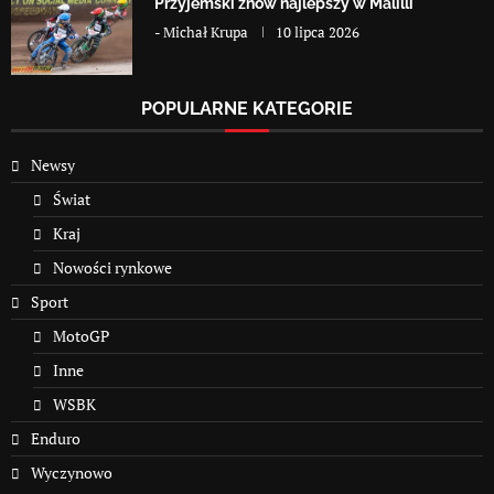
Przyjemski znów najlepszy w Malilli
-
Michał Krupa
10 lipca 2026
POPULARNE KATEGORIE
Newsy
Świat
Kraj
Nowości rynkowe
Sport
MotoGP
Inne
WSBK
Enduro
Wyczynowo