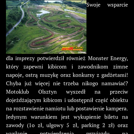
Swoje wsparcie
dla imprezy potwierdził również Monster Energy,
który zapewni kibicom i zawodnikom zimne
napoje, ostrą muzykę oraz konkursy z gadżetami!
Chyba już więcej nie trzeba nikogo namawiać?
Motoklub Olsztyn wyszedł na przeciw
dojeżdżającym kibicom i udostępnił część obiektu
na rozstawienie namiotu lub postawienie kampera.
Jedynym warunkiem jest wykupienie biletu na
zawody (1o zł, ulgowy 5 zł, parking 2 zł) oraz
wysłanie potwierdzenia przyjazdu na