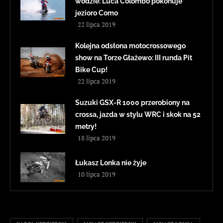
wodzie: Luca Colombo pokonuje
jezioro Como
22 lipca 2019
Kolejna odsłona motocrossowego
show na Torze Głażewo: III runda Pit
Bike Cup!
22 lipca 2019
Suzuki GSX-R 1000 przerobiony na
crossa, jazda w stylu WRC i skok na 52
metry!
18 lipca 2019
Łukasz Lonka nie żyje
10 lipca 2019