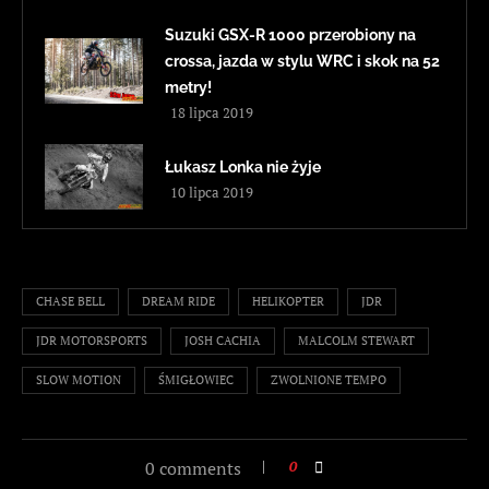
Suzuki GSX-R 1000 przerobiony na
crossa, jazda w stylu WRC i skok na 52
metry!
18 lipca 2019
Łukasz Lonka nie żyje
10 lipca 2019
CHASE BELL
DREAM RIDE
HELIKOPTER
JDR
JDR MOTORSPORTS
JOSH CACHIA
MALCOLM STEWART
SLOW MOTION
ŚMIGŁOWIEC
ZWOLNIONE TEMPO
0 comments
0