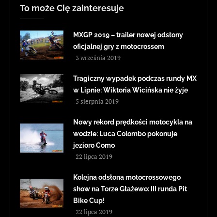
To może Cię zainteresuje
MXGP 2019 – trailer nowej odsłony
oficjalnej gry z motocrossem
3 września 2019
Tragiczny wypadek podczas rundy MX
w Lipnie: Wiktoria Wicińska nie żyje
5 sierpnia 2019
Nowy rekord prędkości motocykla na
wodzie: Luca Colombo pokonuje
jezioro Como
22 lipca 2019
Kolejna odsłona motocrossowego
show na Torze Głażewo: III runda Pit
Bike Cup!
22 lipca 2019