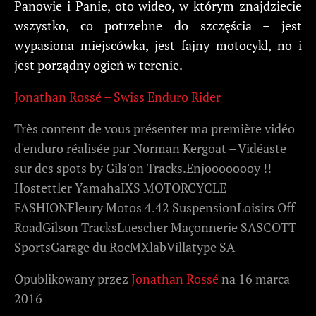
Panowie i Panie, oto wideo, w którym znajdziecie
wszystko, co potrzebne do szczęścia – jest
wypasiona miejscówka, jest fajny motocykl, no i
jest porządny ogień w terenie.
Jonathan Rossé – Swiss Enduro Rider
Très content de vous présenter ma première vidéo
d'enduro réalisée par Norman Kergoat – Vidéaste
sur des spots by Gils'on Tracks.Enjoooooooy !!
Hostettler YamahaIXS MOTORCYCLE
FASHIONFleury Motos 4.42 SuspensionLoisirs Off
RoadGilson TracksLuescher Maçonnerie SASCOTT
SportsGarage du RocMXlabVillatype SA
Opublikowany przez
Jonathan Rossé
na 16 marca
2016