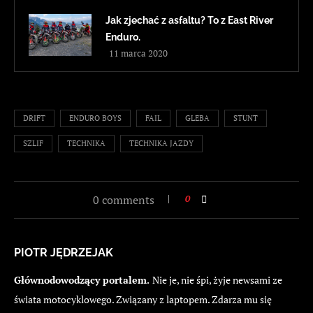
Jak zjechać z asfaltu? To z East River
Enduro.
11 marca 2020
DRIFT
ENDURO BOYS
FAIL
GLEBA
STUNT
SZLIF
TECHNIKA
TECHNIKA JAZDY
0 comments
0
PIOTR JĘDRZEJAK
Głównodowodzący portalem.
Nie je, nie śpi, żyje newsami ze
świata motocyklowego. Związany z laptopem. Zdarza mu się