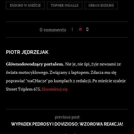
ENDURO W MIEŚCIE
TOPHER INGALLS
URBAN ENDURO
0 comments
0
PIOTR JĘDRZEJAK
Głównodowodzący portalem.
Nie je, nie śpi, żyje newsami ze
świata motocyklowego. Związany z laptopem. Zdarza mu się
poprawiać "waCHacze" po kumplach z redakcji. Po mieście szaleje
Street Triplem 675.
Skontaktuj się
previous post
WYPADEK PEDROSY I DOVIZIOSO: WZOROWA REAKCJA!