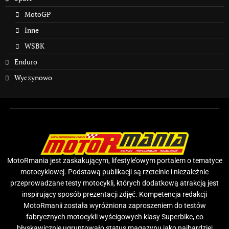
MotoGP
Inne
WSBK
Enduro
Wyczynowo
MotoRmania jest zaskakującym, lifestyle’owym portalem o tematyce
motocyklowej. Podstawą publikacji są rzetelnie i niezależnie
przeprowadzane testy motocykli, których dodatkową atrakcją jest
inspirujący sposób prezentacji zdjęć. Kompetencja redakcji
MotoRmanii została wyróżniona zaproszeniem do testów
fabrycznych motocykli wyścigowych klasy Superbike, co
błyskawicznie ugruntowało status magazynu jako najbardziej