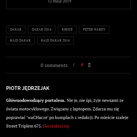
13 maja 2019
DAKAR
DAKAR 2014
KIBICE
PETER HARDY
RAJD DAKAR
RAJD DAKAR 2014
0 comments
0
PIOTR JĘDRZEJAK
Głównodowodzący portalem.
Nie je, nie śpi, żyje newsami ze
świata motocyklowego. Związany z laptopem. Zdarza mu się
poprawiać "waCHacze" po kumplach z redakcji. Po mieście szaleje
Street Triplem 675.
Skontaktuj się