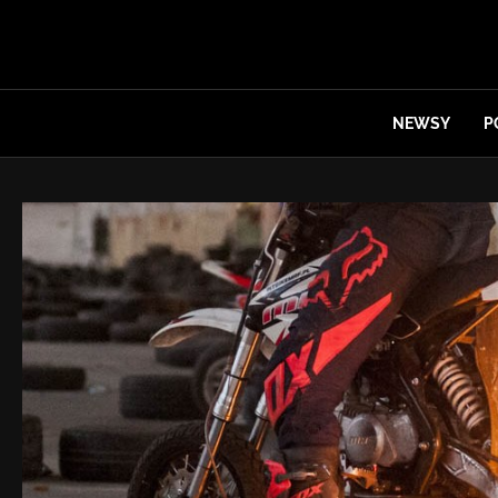
NEWSY
P