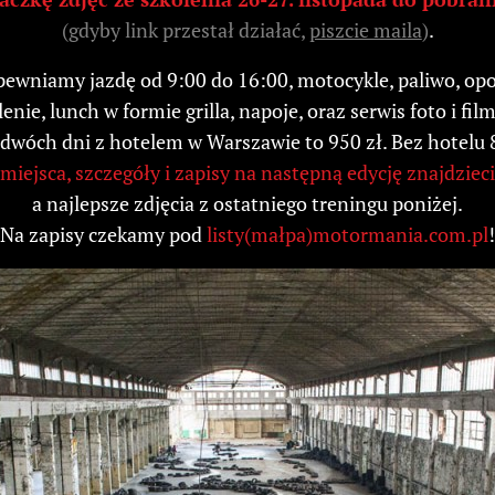
(gdyby link przestał działać,
piszcie maila
)
.
ewniamy jazdę od 9:00 do 16:00, motocykle, paliwo, op
enie, lunch w formie grilla, napoje, oraz serwis foto i fi
dwóch dni z hotelem w Warszawie to 950 zł. Bez hotelu 
iejsca, szczegóły i zapisy na następną edycję znajdzieci
a najlepsze zdjęcia z ostatniego treningu poniżej.
Na zapisy czekamy pod
listy(małpa)motormania.com.pl
!