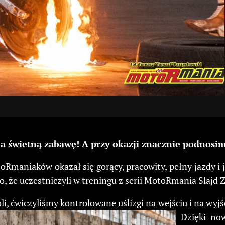
 na świetną zabawę! A przy okazji znacznie podnosi
Rmaniaków okazał się gorący, pracowity, pełny jazdy i ja
o, że uczestniczyli w treningu z serii MotoRmania Slajd 
i, ćwiczyliśmy kontrolowane uślizgi na wejściu i na wyjś
Dzięki now