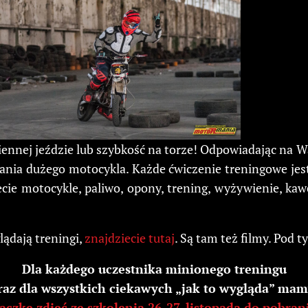
ziennej jeździe lub szybkość na torze! Odpowiadając na 
nia dużego motocykla. Każde ćwiczenie treningowe jest
ie motocykle, paliwo, opony, trening, wyżywienie, kaw
lądają treningi,
znajdziecie tutaj
. Są tam też filmy. Pod 
Dla każdego uczestnika minionego treningu
raz dla wszystkich ciekawych „jak to wygląda” mam
aczkę zdjęć ze szkolenia 26-27. listopada do pobran