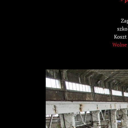
Zap
szkol
Koszt 
Wolne m