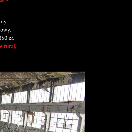
ony,
lmowy.
850 zł.
e tutaj
,