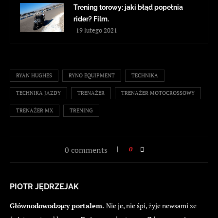
Trening torowy: jaki błąd popełnia
rider? Film.
19 lutego 2021
RYAN HUGHES
RYNO EQUIPMENT
TECHNIKA
TECHNIKA JAZDY
TRENAŻER
TRENAŻER MOTOCROSSOWY
TRENAŻER MX
TRENING
0 comments
0
PIOTR JĘDRZEJAK
Głównodowodzący portalem.
Nie je, nie śpi, żyje newsami ze