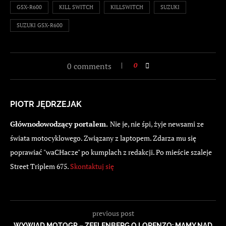
GSX-R600
KILL SWITCH
KILLSWITCH
SUZUKI
SUZUKI GSX-R600
0 comments
0
PIOTR JĘDRZEJAK
Głównodowodzący portalem.
Nie je, nie śpi, żyje newsami ze
świata motocyklowego. Związany z laptopem. Zdarza mu się
poprawiać "waCHacze" po kumplach z redakcji. Po mieście szaleje
Street Triplem 675.
Skontaktuj się
previous post
WYWIAD MOTOGP – ZEELENBERG O LORENZO: MAMY NAD