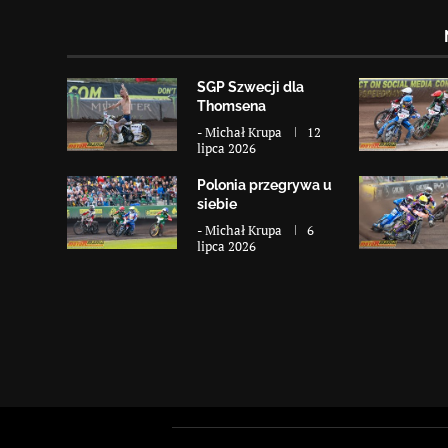
SGP Szwecji dla
Thomsena
-
Michał Krupa
12
lipca 2026
Polonia przegrywa u
siebie
-
Michał Krupa
6
lipca 2026