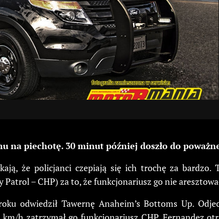
omu na piechotę. 30 minut później doszło do poważ
ekają, że policjanci czepiają się ich trochę za bardz
y Patrol – CHP) za to, że funkcjonariusz go nie aresztowa
roku odwiedził Tawernę Anaheim’s Bottoms Up. Odjech
60 km/h zatrzymał go funkcjonariusz CHP. Fernandez ot