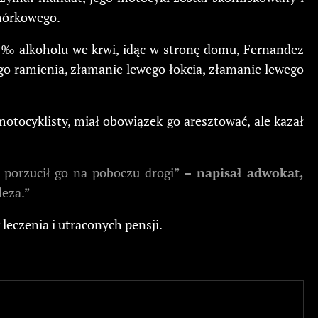
omórkowego.
04‰ alkoholu we krwi, idąc w stronę domu, Fernandez
go ramienia, złamanie lewego łokcia, złamanie lewego
otocyklisty, miał obowiązek go aresztować, ale kazał
d porzucił go na poboczu drogi”
– napisał adwokat,
eza.”
leczenia i utraconych pensji.