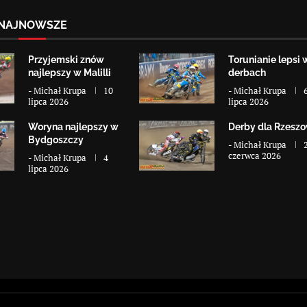
NAJNOWSZE
Przyjemski znów
Torunianie lepsi 
najlepszy w Malilli
derbach
-
Michał Krupa
10
-
Michał Krupa
lipca 2026
lipca 2026
Woryna najlepszy w
Derby dla Rzesz
Bydgoszczy
-
Michał Krupa
czerwca 2026
-
Michał Krupa
4
lipca 2026