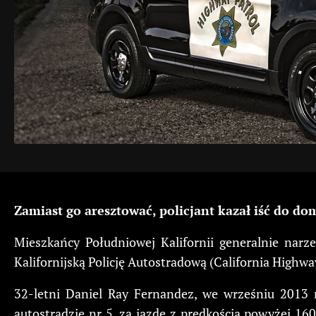
Zamiast go aresztować, policjant kazał iść do d
Mieszkańcy Południowej Kalifornii generalnie narz
Kalifornijską Policję Autostradową (California Highwa
32-letni Daniel Ray Fernandez, we wrześniu 2013 
autostradzie nr 5, za jazdę z prędkością powyżej 1