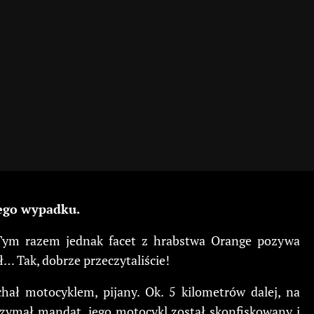
nego wypadku.
o. Tym razem jednak facet z hrabstwa Orange pozywa
ł… Tak, dobrze przeczytaliście!
ał motocyklem, pijany. Ok. 5 kilometrów dalej, na
rzymał mandat, jego motocykl został skonfiskowany i