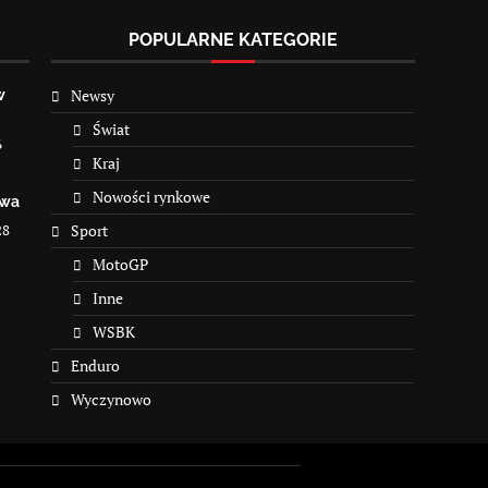
POPULARNE KATEGORIE
Newsy
w
Świat
6
Kraj
Nowości rynkowe
owa
28
Sport
MotoGP
Inne
WSBK
Enduro
Wyczynowo