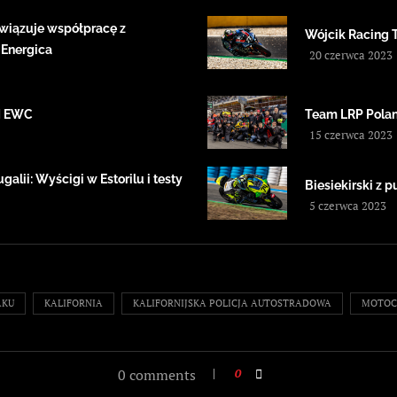
wiązuje współpracę z
Wójcik Racing 
 Energica
20 czerwca 2023
IM EWC
Team LRP Polan
15 czerwca 2023
alii: Wyścigi w Estorilu i testy
Biesiekirski z
5 czerwca 2023
AKU
KALIFORNIA
KALIFORNIJSKA POLICJA AUTOSTRADOWA
MOTOC
0 comments
0