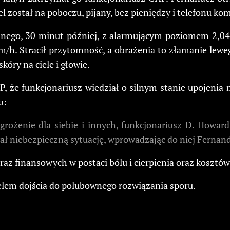
el został na poboczu, pijany, bez pieniędzy i telefonu k
cyjnego, 30 minut później, z alarmującym poziomem 2,
/h. Stracił przytomność, a obrażenia to złamanie lewe
kóry na ciele i głowie.
że funkcjonariusz wiedział o silnym stanie upojenia m
u:
grożenie dla siebie i innych, funkcjonariusz D. Howar
niebezpieczną sytuację, wprowadzając do niej Fernand
z finansowych w postaci bólu i cierpienia oraz kosztów 
 celem dojścia do polubownego rozwiązania sporu.