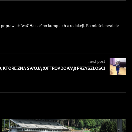
ę poprawiać "waCHacze" po kumplach z redakcji. Po mieście szaleje
next post
O, KTÓRE ZNA SWOJĄ (OFFROADOWĄ!) PRZYSZŁOŚĆ!